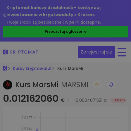
Kriptomat kończy działalność – kontynuuj
inwestowanie w kryptowaluty z Kraken.
Twoje środki są bezpieczne i w pełni dostępne.
Przeczytaj ogłoszenie
Zarejestruj się
Kursy kryptowalut
Kurs MarsMi
Kurs MarsMi
MARSMI
0.012162060
€
-0.0004071551 €
-4.04 %