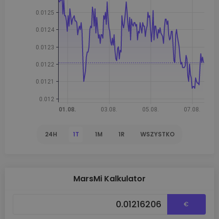
24H
1T
1M
1R
WSZYSTKO
MarsMi Kalkulator
€