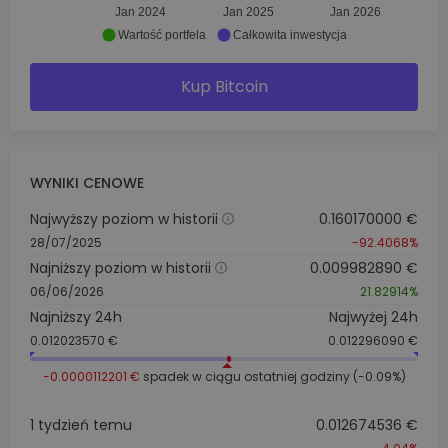
Jan 2024
Jan 2025
Jan 2026
Wartość portfela
Całkowita inwestycja
Kup Bitcoin
WYNIKI CENOWE
Najwyższy poziom w historii
0.160170000 €
28/07/2025
-92.4068%
Najniższy poziom w historii
0.009982890 €
06/06/2026
21.82914%
Najniższy 24h
Najwyżej 24h
0.012023570 €
0.012296090 €
-0.0000112201 €
spadek w ciągu ostatniej godziny (-0.09%)
1 tydzień temu
0.012674536 €