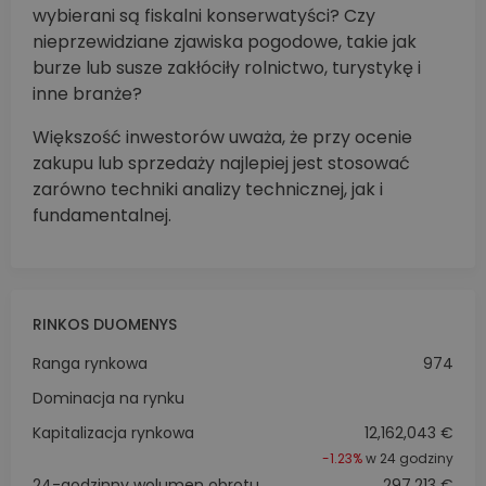
wybierani są fiskalni konserwatyści? Czy
nieprzewidziane zjawiska pogodowe, takie jak
burze lub susze zakłóciły rolnictwo, turystykę i
inne branże?
Większość inwestorów uważa, że przy ocenie
zakupu lub sprzedaży najlepiej jest stosować
zarówno techniki analizy technicznej, jak i
fundamentalnej.
RINKOS DUOMENYS
Ranga rynkowa
974
Dominacja na rynku
Kapitalizacja rynkowa
12,162,043 €
-1.23%
w 24 godziny
24-godzinny wolumen obrotu
297,213 €