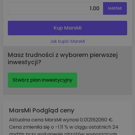
MARSMI
Kup MarsMi
Jak kupić MarsMi
Masz trudności z wyborem pierwszej
inwestycji?
Stwórz plan inwestycyjny
MarsMi Podgląd ceny
Aktualna cena MarsMi wynosi 0.012162060 €.
Cena zmieniła się o -1.11 % w ciągu ostatnich 24
godzin przy wolumenie obrotów wynoszącym