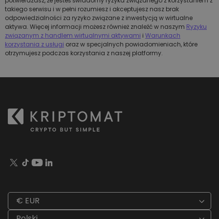
potwierdzasz, że jesteś świadomy ryzyka związanego z korzystaniem z
takiego serwisu i w pełni rozumiesz i akceptujesz nasz brak
odpowiedzialności za ryzyko związane z inwestycją w wirtualne
aktywa. Więcej informacji możesz również znaleźć w naszym
Ryzyku
związanym z handlem wirtualnymi aktywami
i
Warunkach
korzystania z usługi
oraz w specjalnych powiadomieniach, które
otrzymujesz podczas korzystania z naszej platformy.
€ EUR
Polski