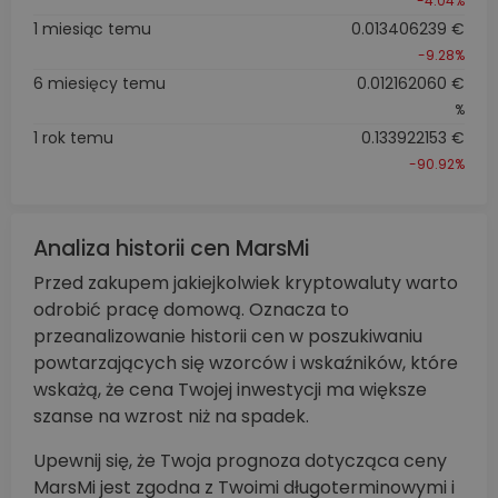
-4.04%
1 miesiąc temu
0.013406239 €
-9.28%
6 miesięcy temu
0.012162060 €
%
1 rok temu
0.133922153 €
-90.92%
Analiza historii cen MarsMi
Przed zakupem jakiejkolwiek kryptowaluty warto
odrobić pracę domową. Oznacza to
przeanalizowanie historii cen w poszukiwaniu
powtarzających się wzorców i wskaźników, które
wskażą, że cena Twojej inwestycji ma większe
szanse na wzrost niż na spadek.
Upewnij się, że Twoja prognoza dotycząca ceny
MarsMi jest zgodna z Twoimi długoterminowymi i