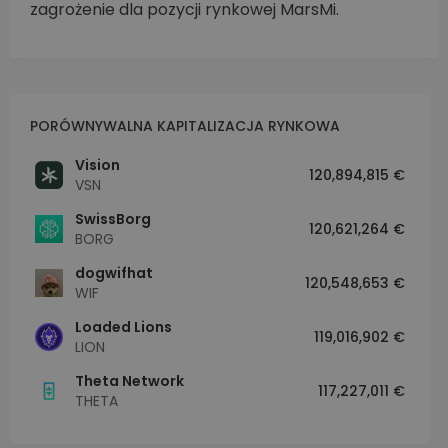
zagrożenie dla pozycji rynkowej MarsMi.
PORÓWNYWALNA KAPITALIZACJA RYNKOWA
Vision
120,894,815 €
VSN
SwissBorg
120,621,264 €
BORG
dogwifhat
120,548,653 €
WIF
Loaded Lions
119,016,902 €
LION
Theta Network
117,227,011 €
THETA