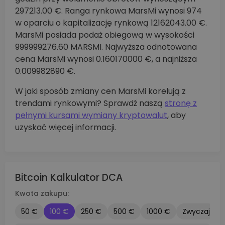
297213.00 €. Ranga rynkowa MarsMi wynosi 974
w oparciu o kapitalizację rynkową 12162043.00 €.
MarsMi posiada podaż obiegową w wysokości
999999276.60 MARSMI. Najwyższa odnotowana
cena MarsMi wynosi 0.160170000 €, a najniższa
0.009982890 €.
W jaki sposób zmiany cen MarsMi korelują z
trendami rynkowymi? Sprawdź naszą
stronę z
pełnymi kursami wymiany kryptowalut
, aby
uzyskać więcej informacji.
Bitcoin Kalkulator DCA
Kwota zakupu:
50 €
100 €
250 €
500 €
1000 €
Zwyczaj