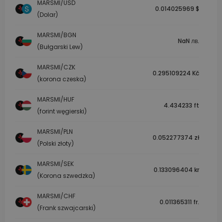
MARSMI/USD
0.014025969 $
(Dolar)
MARSMI/BGN
NaN лв.
(Bułgarski Lew)
MARSMI/CZK
0.295109224 Kč
(korona czeska)
MARSMI/HUF
4.434233 ft
(forint węgierski)
MARSMI/PLN
0.052277374 zł
(Polski złoty)
MARSMI/SEK
0.133096404 kr
(Korona szwedzka)
MARSMI/CHF
0.011365311 fr.
(Frank szwajcarski)