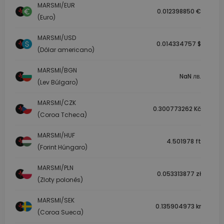
MARSMI/EUR
0.012398850 €
(Euro)
MARSMI/USD
0.014334757 $
(Dólar americano)
MARSMI/BGN
NaN лв.
(Lev Búlgaro)
MARSMI/CZK
0.300773262 Kč
(Coroa Tcheca)
MARSMI/HUF
4.501978 ft
(Forint Húngaro)
MARSMI/PLN
0.053313877 zł
(Zloty polonês)
MARSMI/SEK
0.135904973 kr
(Coroa Sueca)