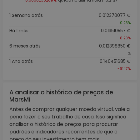
-0.0000255209 €
queda na última hora (-0.21%)
1 Semana atrás
0.012370077 €
0.23%
Há 1 mês
0.013510557 €
-8.23%
6 meses atrás
0.012398850 €
%
1 Ano atrás
0.140451685 €
-91.17%
A analisar o histórico de preços de
MarsMi
Antes de comprar qualquer moeda virtual, vale a
pena fazer o seu trabalho de casa. Isso significa
analisar o histórico de preços para procurar
padrões e indicadores recorrentes de que o
preço do seu investimento tem mais