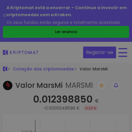
A Kriptomat está a encerrar – Continue a investir em
criptomoedas com a Kraken.
Os seus fundos estão seguros e totalmente acessíveis.
Ler anúncio
Registar-se
Cotação das criptomoedas
Valor MarsMi
Valor MarsMi
MARSMI
0.012398850
€
-0.0000048598 €
0.23 %