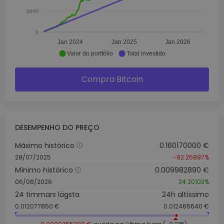
5000
0
Jan 2024
Jan 2025
Jan 2026
Valor do portfólio
Total investido
Compra Bitcoin
DESEMPENHO DO PREÇO
Máximo histórico
0.160170000 €
28/07/2025
-92.25897%
Mínimo histórico
0.009982890 €
06/06/2026
24.20103%
24 timmars lägsta
24h altíssimo
0.012077850 €
0.012465640 €