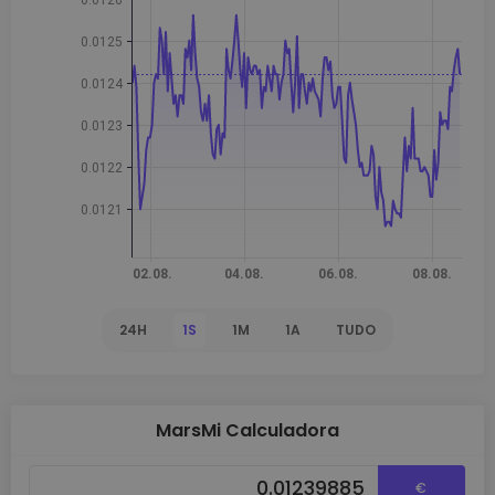
24H
1S
1M
1A
TUDO
MarsMi Calculadora
€