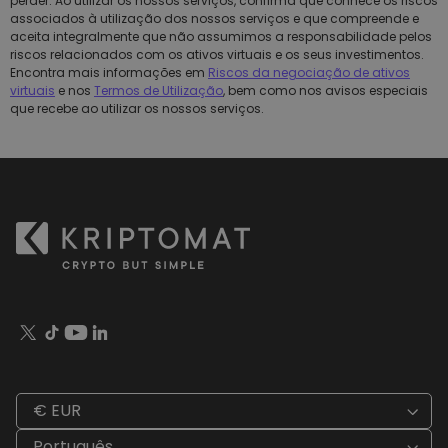
perder. Ao utilizar os nossos serviços, confirma que conhece os riscos
associados à utilização dos nossos serviços e que compreende e
aceita integralmente que não assumimos a responsabilidade pelos
riscos relacionados com os ativos virtuais e os seus investimentos.
Encontra mais informações em
Riscos da negociação de ativos
virtuais
e nos
Termos de Utilização
, bem como nos avisos especiais
que recebe ao utilizar os nossos serviços.
€ EUR
Português