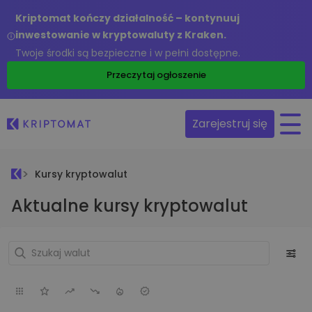
Kriptomat kończy działalność – kontynuuj
inwestowanie w kryptowaluty z Kraken.
Twoje środki są bezpieczne i w pełni dostępne.
Przeczytaj ogłoszenie
Zarejestruj się
Kursy kryptowalut
Aktualne kursy kryptowalut