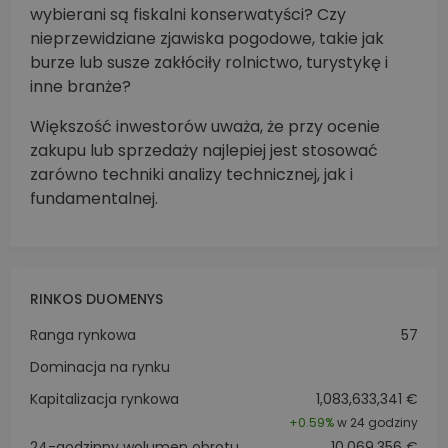
wybierani są fiskalni konserwatyści? Czy
nieprzewidziane zjawiska pogodowe, takie jak
burze lub susze zakłóciły rolnictwo, turystykę i
inne branże?
Większość inwestorów uważa, że przy ocenie
zakupu lub sprzedaży najlepiej jest stosować
zarówno techniki analizy technicznej, jak i
fundamentalnej.
RINKOS DUOMENYS
Ranga rynkowa
57
Dominacja na rynku
Kapitalizacja rynkowa
1,083,633,341 €
+
0.59%
w 24 godziny
24-godzinny wolumen obrotu
10,069,356 €