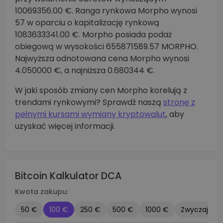
10069356.00 €. Ranga rynkowa Morpho wynosi
57 w oparciu o kapitalizację rynkową
1083633341.00 €. Morpho posiada podaż
obiegową w wysokości 655871589.57 MORPHO.
Najwyższa odnotowana cena Morpho wynosi
4.050000 €, a najniższa 0.680344 €.
W jaki sposób zmiany cen Morpho korelują z
trendami rynkowymi? Sprawdź naszą
stronę z
pełnymi kursami wymiany kryptowalut
, aby
uzyskać więcej informacji.
Bitcoin Kalkulator DCA
Kwota zakupu:
50 €
100 €
250 €
500 €
1000 €
Zwyczaj