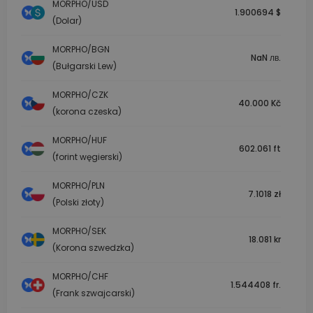
MORPHO/USD
1.900694 $
(Dolar)
MORPHO/BGN
NaN лв.
(Bułgarski Lew)
MORPHO/CZK
40.000 Kč
(korona czeska)
MORPHO/HUF
602.061 ft
(forint węgierski)
MORPHO/PLN
7.1018 zł
(Polski złoty)
MORPHO/SEK
18.081 kr
(Korona szwedzka)
MORPHO/CHF
1.544408 fr.
(Frank szwajcarski)