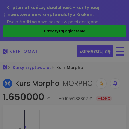
Kriptomat kończy działalność – kontynuuj
inwestowanie w kryptowaluty z Kraken.
Twoje środki są bezpieczne i w pełni dostępne.
Przeczytaj ogłoszenie
Zarejestruj się
Kursy kryptowalut
Kurs Morpho
Kurs Morpho
MORPHO
1.650000
€
-0.1055288307 €
-4.69 %