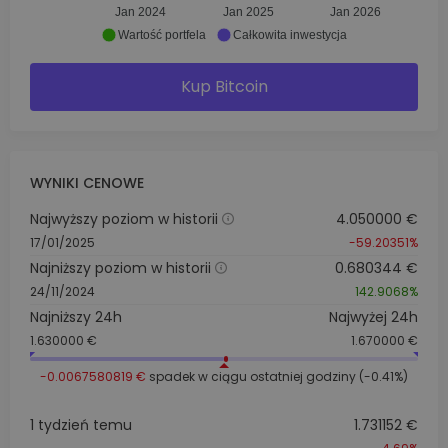
Jan 2024
Jan 2025
Jan 2026
Wartość portfela
Całkowita inwestycja
Kup Bitcoin
WYNIKI CENOWE
Najwyższy poziom w historii
4.050000 €
17/01/2025
-59.20351%
Najniższy poziom w historii
0.680344 €
24/11/2024
142.9068%
Najniższy 24h
Najwyżej 24h
1.630000 €
1.670000 €
-0.0067580819 €
spadek w ciągu ostatniej godziny (-0.41%)
1 tydzień temu
1.731152 €