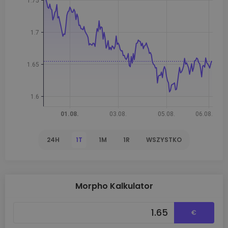
24H
1T
1M
1R
WSZYSTKO
Morpho Kalkulator
€