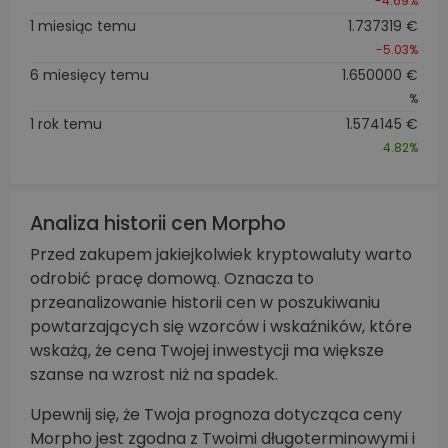
-4.69%
1 miesiąc temu
1.737319 €
-5.03%
6 miesięcy temu
1.650000 €
%
1 rok temu
1.574145 €
4.82%
Analiza historii cen Morpho
Przed zakupem jakiejkolwiek kryptowaluty warto
odrobić pracę domową. Oznacza to
przeanalizowanie historii cen w poszukiwaniu
powtarzających się wzorców i wskaźników, które
wskażą, że cena Twojej inwestycji ma większe
szanse na wzrost niż na spadek.
Upewnij się, że Twoja prognoza dotycząca ceny
Morpho jest zgodna z Twoimi długoterminowymi i