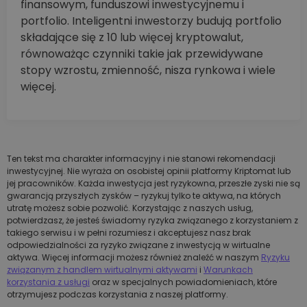
finansowym, funduszowi inwestycyjnemu i
portfolio. Inteligentni inwestorzy budują portfolio
składające się z 10 lub więcej kryptowalut,
równoważąc czynniki takie jak przewidywane
stopy wzrostu, zmienność, nisza rynkowa i wiele
więcej.
Ten tekst ma charakter informacyjny i nie stanowi rekomendacji
inwestycyjnej. Nie wyraża on osobistej opinii platformy Kriptomat lub
jej pracowników. Każda inwestycja jest ryzykowna, przeszłe zyski nie są
gwarancją przyszłych zysków – ryzykuj tylko te aktywa, na których
utratę możesz sobie pozwolić. Korzystając z naszych usług,
potwierdzasz, że jesteś świadomy ryzyka związanego z korzystaniem z
takiego serwisu i w pełni rozumiesz i akceptujesz nasz brak
odpowiedzialności za ryzyko związane z inwestycją w wirtualne
aktywa. Więcej informacji możesz również znaleźć w naszym
Ryzyku
związanym z handlem wirtualnymi aktywami
i
Warunkach
korzystania z usługi
oraz w specjalnych powiadomieniach, które
otrzymujesz podczas korzystania z naszej platformy.