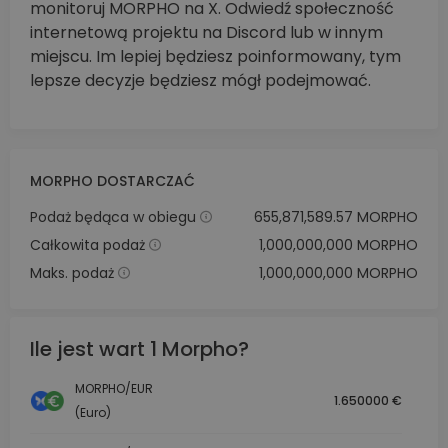
monitoruj MORPHO na X. Odwiedź społeczność
internetową projektu na Discord lub w innym
miejscu. Im lepiej będziesz poinformowany, tym
lepsze decyzje będziesz mógł podejmować.
MORPHO DOSTARCZAĆ
Podaż będąca w obiegu
655,871,589.57 MORPHO
Całkowita podaż
1,000,000,000 MORPHO
Maks. podaż
1,000,000,000 MORPHO
Ile jest wart 1 Morpho?
MORPHO/EUR
1.650000 €
(Euro)