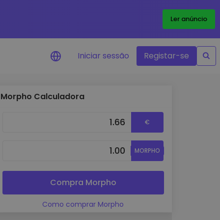
Ler anúncio
Iniciar sessão
Registar-se
Morpho Calculadora
Alerta de preços
Atualizações de preços em tempo
€
real para os seus tokens favoritos
Explorar Ativos
Descubra oportunidades de
MORPHO
investimento
Análise do Portefólio
Compra Morpho
Ideias inteligentes para um
desempenho ótimo
Como comprar Morpho