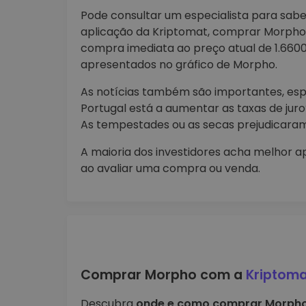
Pode consultar um especialista para sa
aplicação da Kriptomat, comprar Morpho é
compra imediata ao preço atual de 1.660
apresentados no gráfico de Morpho.
As notícias também são importantes, esp
Portugal está a aumentar as taxas de ju
As tempestades ou as secas prejudicaram 
A maioria dos investidores acha melhor ap
ao avaliar uma compra ou venda.
Comprar Morpho com a
Kriptoma
Descubra
onde e como comprar Morpho