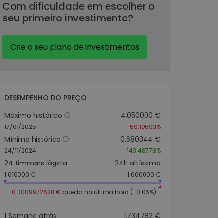
Com dificuldade em escolher o
seu primeiro investimento?
Crie o seu plano de investimentos
DESEMPENHO DO PREÇO
Máximo histórico
4.050000 €
17/01/2025
-59.10593%
Mínimo histórico
0.680344 €
24/11/2024
143.48778%
24 timmars lägsta
24h altíssimo
1.610000 €
1.660000 €
-0.0009972628 €
queda na última hora (-0.06%)
1 Semana atrás
1.734782 €