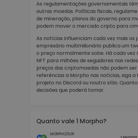
As regulamentações governamentais têm
outras moedas. Políticas fiscais, regulam
de mineração, planos do governo para moe
podem mover o mercado cripto para cima
As notícias influenciam cada vez mais o
empresário multimilionário publica um t
o preço normalmente sobe. Há cada vez 
NFT para milhões de seguidores nas redes
preços das criptomoedas não podem ser d
referências a Morpho nas notícias, siga a
projeto no Discord ou noutro sítio. Quant
decisões que poderá tomar.
Quanto vale 1 Morpho?
MORPHO/EUR
1.660000