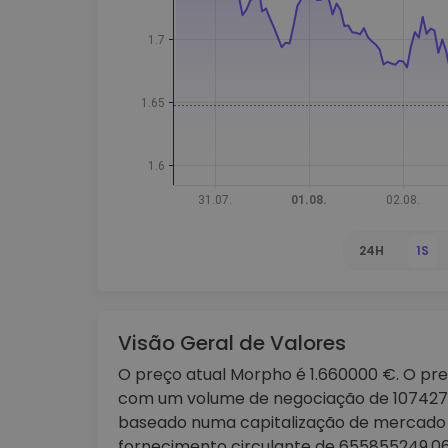
Explorador de 
Encontra a tua est
24H
1S
Visão Geral de Valores
O preço atual Morpho é 1.660000 €. O pre
com um volume de negociação de 1074271
baseado numa capitalização de mercado
fornecimento circulante de 655855249.06