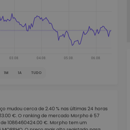
Investimentos
ratégia cripto
1M
1A
TUDO
ço mudou cerca de 2.40 % nas últimas 24 horas
3.00 €. O ranking de mercado Morpho é 57
 de 1086460424.00 €. Morpho tem um
 MORPHO. O preço mais alto registado para