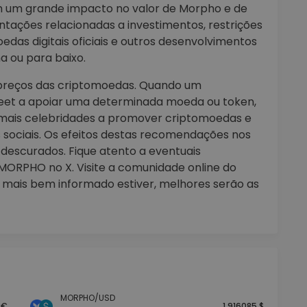
 um grande impacto no valor de Morpho e de
entações relacionadas a investimentos, restrições
das digitais oficiais e outros desenvolvimentos
 ou para baixo.
s preços das criptomoedas. Quando um
weet a apoiar uma determinada moeda ou token,
mais celebridades a promover criptomoedas e
 sociais. Os efeitos destas recomendações nos
escurados. Fique atento a eventuais
 MORPHO no X. Visite a comunidade online do
o mais bem informado estiver, melhores serão as
MORPHO/USD
 €
1.916085 $