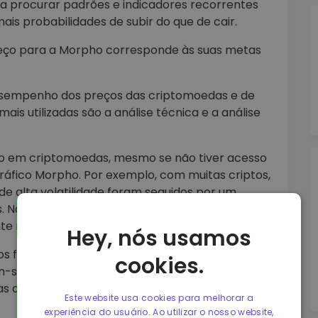
para procurar padrões e indicadores recorrentes
is probabilidades de subir do que de cair.
preço para a Morpho corresponde às suas metas
desempenho dos preços das criptomoedas e de
s utilizadas são a análise técnica e a análise
nto em criptomoedas, mesmo se não tiver acesso
gráfico Morpho. Por exemplo, com muitas criptos,
e alta volatilidade foram seguidos por um
 Não há garantia de que o padrão será
nte no passado, vale a pena considerar.
Hey, nós usamos
 fatores econômicos, financeiros, políticos e
cookies.
m-se informações sobre taxas de juros, produto
xas de desemprego para fazer previsões
Este website usa cookies para melhorar a
experiência do usuário. Ao utilizar o nosso website,