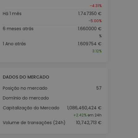
-4.31%
Há 1 mês
1.747350 €
-5.00%
6 meses atrás
1.660000 €
%
1 Ano atrás
1.609754 €
3.12%
DADOS DO MERCADO
Posição no mercado
57
Domínio do mercado
Capitalização do Mercado
1,086,460,424 €
+
2.42%
em 24h
Volume de transações (24h)
10,742,713 €