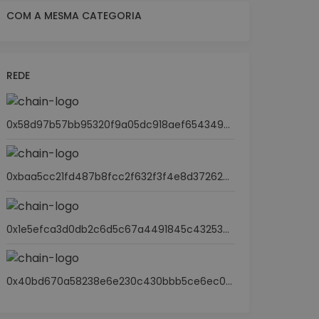
COM A MESMA CATEGORIA
REDE
0x58d97b57bb95320f9a05dc918aef65434969c2b2
0xbaa5cc21fd487b8fcc2f632f3f4e8d37262a0842
0x1e5efca3d0db2c6d5c67a4491845c43253eb9e4e
0x40bd670a58238e6e230c430bbb5ce6ec0d40df48