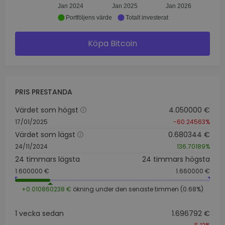
Jan 2024
Jan 2025
Jan 2026
Portföljens värde
Totalt investerat
Köpa Bitcoin
PRIS PRESTANDA
Värdet som högst
4.050000 €
17/01/2025
-60.24563%
Värdet som lägst
0.680344 €
24/11/2024
136.70189%
24 timmars lägsta
24 timmars högsta
1.600000 €
1.660000 €
+0.010860238 €
ökning under den senaste timmen (0.68%)
1 vecka sedan
1.696792 €