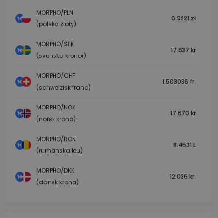
MORPHO/PLN
6.9221 zł
(polska zloty)
MORPHO/SEK
17.637 kr
(svenska kronor)
MORPHO/CHF
1.503036 fr.
(schweizisk franc)
MORPHO/NOK
17.670 kr
(norsk krona)
MORPHO/RON
8.4531 L
(rumänska leu)
MORPHO/DKK
12.036 kr.
(dansk krona)