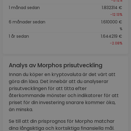
-5.12%
1 månad sedan
1.832314 €
-12.13%
6 månader sedan
1.610000 €
%
1 år sedan
1.644219 €
-2.08%
Analys av Morphos prisutveckling
Innan du köper en kryptovaluta är det värt att
göra din läxa. Det innebär att du analyserar
prisutvecklingen för att titta efter
återkommande mönster och indikatorer för att
priset för din investering snarare kommer öka,
än minska.
Se till att din prisprognos för Morpho matchar
dina långsiktiga och kortsiktiga finansiella mål.