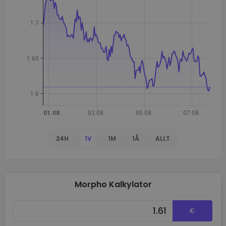
24H
1V
1M
1Å
ALLT
Morpho Kalkylator
€