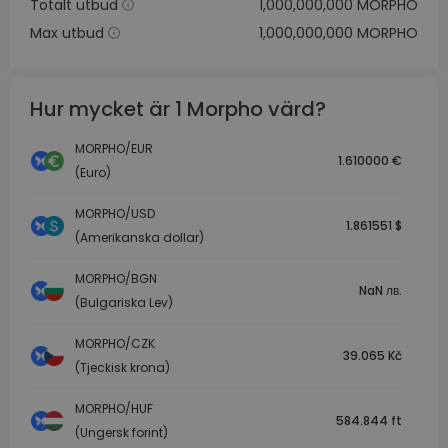
Totalt utbud
1,000,000,000 MORPHO
Max utbud
1,000,000,000 MORPHO
Hur mycket är 1 Morpho värd?
MORPHO/EUR
1.610000 €
(Euro)
MORPHO/USD
1.861551 $
(Amerikanska dollar)
MORPHO/BGN
NaN лв.
(Bulgariska Lev)
MORPHO/CZK
39.065 Kč
(Tjeckisk krona)
MORPHO/HUF
584.844 ft
(Ungersk forint)