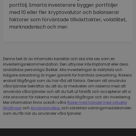
portfölj. Smarta investerare bygger portföljer
med 10 eller fler kryptovalutor och balanserar
faktorer som förväntade tillväxttakter, volatilitet,
marknadsnisch och mer.
Denna text är av informativ karaktär och ska inte ses som en
investeringsrekommendation. Den uttrycker inte Kriptomat eller dess
anställdas personliga åsikter. Alla investeringar är riskfyllda och
tidigare avkastning är ingen garanti för framtida avkastning. Riskera
endast tillgångar som du har råd att förlora. Genom att använda
våra tjänster bekräftar du att du är medveten om riskerna med att
använda våra tjänster och att du fullt ut förstår och accepterar att vi
inte ansvarar för riskerna med virtuella tillgångar och din investering.
Mer information finns också i våra
Risker med handel med virtuella
tillgångar
och
Användarvillkor
, och särskilda varningsmeddelanden
som du får när du använder våra tjänster.