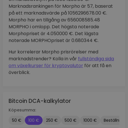
Marknadsrankingen för Morpho är 57, baserat
på ett marknadsvärde på 1056296678.00 €.
Morpho har en tillgång av 656008585.48
MORPHO i omlopp. Det högsta noterade
Morphopriset är 4.050000 €. Det lägsta
noterade MORPHOpriset är 0.680344 €.
Hur korrelerar Morpho prisrörelser med
marknadstrender? Kolla in vår
fullständiga sida
om växelkurser för kryptovalutor
för att få en
överblick.
Bitcoin DCA-kalkylator
Köpesumma:
50 €
100 €
250 €
500 €
1000 €
Beställnings