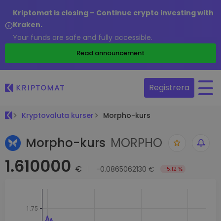
Kriptomat is closing – Continue crypto investing with
Kraken.
Your funds are safe and fully accessible.
Read announcement
Registrera
Kryptovaluta kurser
Morpho-kurs
Morpho-kurs
MORPHO
1.610000
€
-0.0865062130 €
-5.12 %