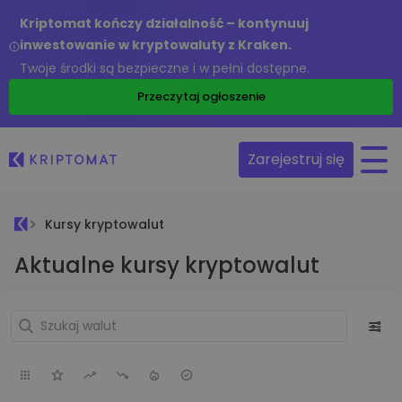
Kriptomat kończy działalność – kontynuuj
inwestowanie w kryptowaluty z Kraken.
Twoje środki są bezpieczne i w pełni dostępne.
Przeczytaj ogłoszenie
Zarejestruj się
Kursy kryptowalut
Aktualne kursy kryptowalut