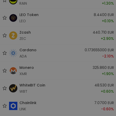
RAIN
+1.30%
LEO Token
8.4400 EUR
LEO
+0.10%
Zcash
440.710 EUR
ZEC
+2.90%
Cardano
0.173655000 EUR
ADA
-2.10%
Monero
325.860 EUR
XMR
+1.90%
WhiteBIT Coin
48.530 EUR
WBT
+0.60%
Chainlink
7.0700 EUR
LINK
-0.60%