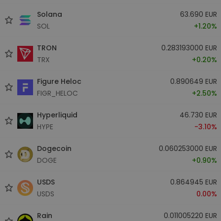
Solana
63.690 EUR
SOL
+1.20%
TRON
0.283193000 EUR
TRX
+0.20%
Figure Heloc
0.890649 EUR
FIGR_HELOC
+2.50%
Hyperliquid
46.730 EUR
HYPE
-3.10%
Dogecoin
0.060253000 EUR
DOGE
+0.90%
USDS
0.864945 EUR
USDS
0.00%
Rain
0.011005220 EUR