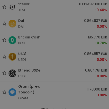
Stellar
0.139492000 EUR
XLM
-0.40%
Dai
0.864937 EUR
DAI
0.00%
Bitcoin Cash
185.770 EUR
BCH
+0.70%
USD1
0.864857 EUR
USD1
0.00%
Ethena USDe
0.864781 EUR
USDE
0.00%
Gram (prev.
1.170000 EUR
Toncoin)
-1.80%
GRAM