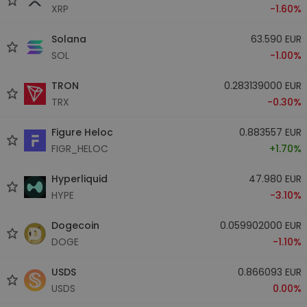
XRP
-1.60%
Solana
63.590 EUR
SOL
-1.00%
TRON
0.283139000 EUR
TRX
-0.30%
Figure Heloc
0.883557 EUR
FIGR_HELOC
+1.70%
Hyperliquid
47.980 EUR
HYPE
-3.10%
Dogecoin
0.059902000 EUR
DOGE
-1.10%
USDS
0.866093 EUR
USDS
0.00%