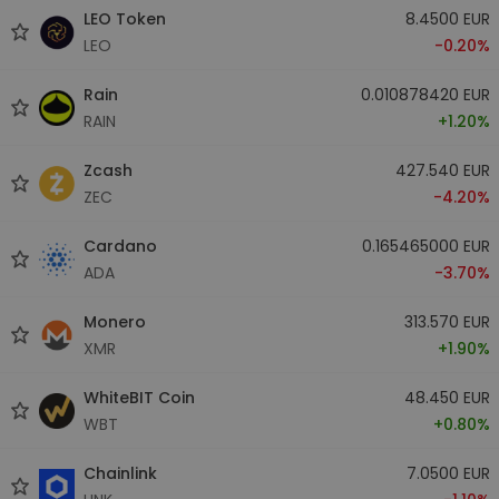
LEO Token
8.4500 EUR
LEO
-0.20%
Rain
0.010878420 EUR
RAIN
+1.20%
Zcash
427.540 EUR
ZEC
-4.20%
Cardano
0.165465000 EUR
ADA
-3.70%
Monero
313.570 EUR
XMR
+1.90%
WhiteBIT Coin
48.450 EUR
WBT
+0.80%
Chainlink
7.0500 EUR