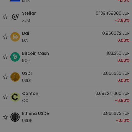
LINK
-1.10%
Stellar
0.139458000 EUR
XLM
-3.80%
Dai
0.866072 EUR
DAI
0.00%
Bitcoin Cash
183.350 EUR
BCH
0.00%
USD1
0.865650 EUR
USD1
0.00%
Canton
0.087241000 EUR
CC
-6.90%
Ethena USDe
0.865673 EUR
USDE
-0.10%