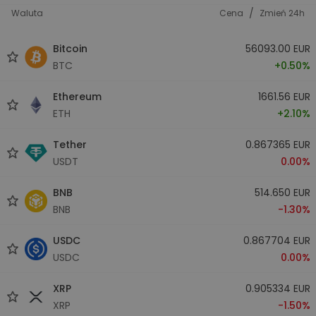
/
Waluta
Cena
Zmień 24h
Bitcoin
56093.00 EUR
BTC
+0.50%
Ethereum
1661.56 EUR
ETH
+2.10%
Tether
0.867365 EUR
USDT
0.00%
BNB
514.650 EUR
BNB
-1.30%
USDC
0.867704 EUR
USDC
0.00%
XRP
0.905334 EUR
XRP
-1.50%