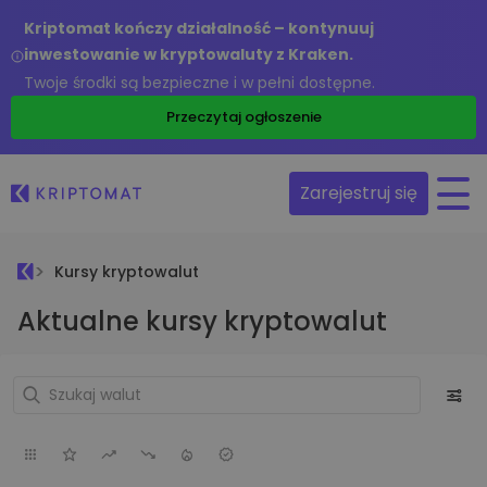
Kriptomat kończy działalność – kontynuuj
inwestowanie w kryptowaluty z Kraken.
Twoje środki są bezpieczne i w pełni dostępne.
Przeczytaj ogłoszenie
Zarejestruj się
Kursy kryptowalut
Aktualne kursy kryptowalut