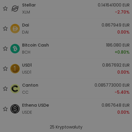
Stellar
0.141641000 EUR
XLM
-2.70%
Dai
0.867949 EUR
DAI
0.00%
Bitcoin Cash
186.080 EUR
BCH
+0.80%
USD1
0.867692 EUR
USD1
0.00%
Canton
0.085773000 EUR
CC
-5.40%
Ethena USDe
0.867648 EUR
USDE
0.00%
25
Kryptowaluty