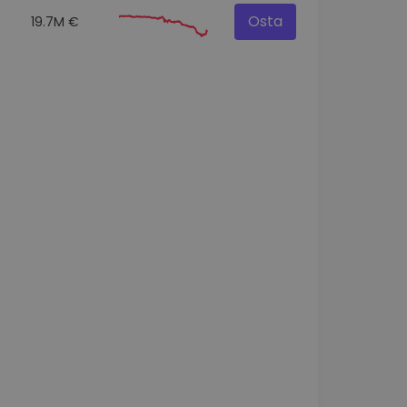
Osta
19.7M €