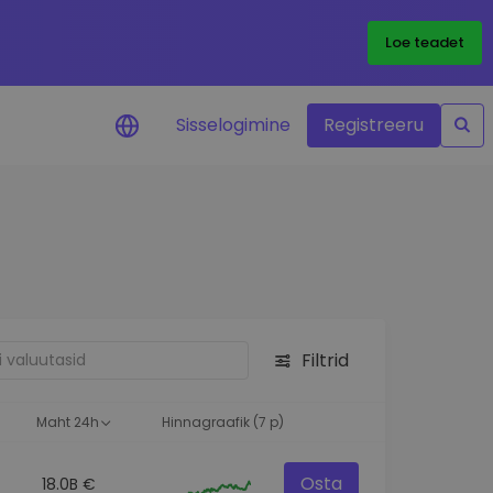
Loe teadet
Sisselogimine
Registreeru
 teie
i
Filtrid
eks
Maht 24h
Hinnagraafik (7 p)
Osta
18.0B €