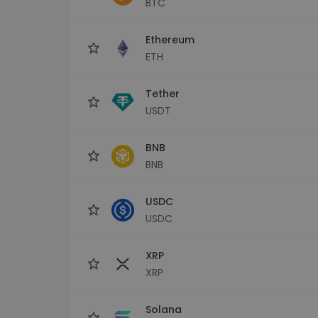
BTC
Investeeringute uuring
Leia oma krüptostrateegia
Ethereum
ETH
Tether
USDT
BNB
BNB
USDC
USDC
XRP
XRP
Solana