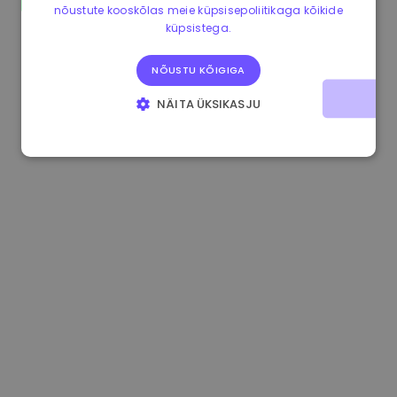
nõustute kooskõlas meie küpsisepoliitikaga kõikide
0.080659000 €
-4.80%
3.2B €
küpsistega.
NÕUSTU KÕIGIGA
NÄITA ÜKSIKASJU
HÄDAVAJALIKUD KÜPSISED
JÕUDLUSKÜPSISED
REKLAAMKÜPSISED
FUNKTSIONAALSED KÜPSISED