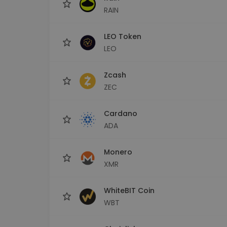
RAIN
LEO Token
LEO
Zcash
ZEC
Cardano
ADA
Monero
XMR
WhiteBIT Coin
WBT