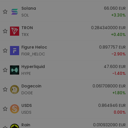
Solana
66.060 EUR
SOL
+3.30%
TRON
0.284340000 EUR
TRX
+0.40%
Figure Heloc
0.897757 EUR
FIGR_HELOC
-2.90%
Hyperliquid
47.600 EUR
HYPE
-1.40%
Dogecoin
0.061708000 EUR
DOGE
+1.80%
USDS
0.864946 EUR
USDS
0.00%
Rain
0.010932090 EUR