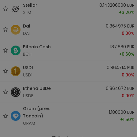
Stellar
0.143206000 EUR
XLM
+3.20%
Dai
0.864975 EUR
DAI
0.00%
Bitcoin Cash
187.880 EUR
BCH
+0.60%
USD1
0.864714 EUR
USD1
0.00%
Ethena USDe
0.864672 EUR
USDE
0.00%
Gram (prev.
1.180000 EUR
Toncoin)
+1.50%
GRAM