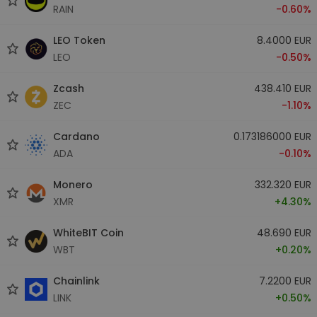
RAIN
-0.60%
LEO Token
8.4000 EUR
LEO
-0.50%
Zcash
438.410 EUR
ZEC
-1.10%
Cardano
0.173186000 EUR
ADA
-0.10%
Monero
332.320 EUR
XMR
+4.30%
WhiteBIT Coin
48.690 EUR
WBT
+0.20%
Chainlink
7.2200 EUR
LINK
+0.50%