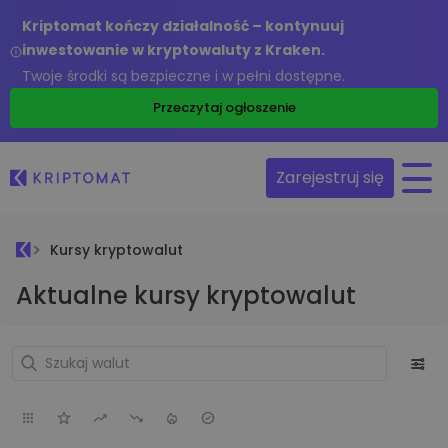
Kriptomat kończy działalność – kontynuuj
inwestowanie w kryptowaluty z Kraken.
Twoje środki są bezpieczne i w pełni dostępne.
Przeczytaj ogłoszenie
Zarejestruj się
Kursy kryptowalut
Aktualne kursy kryptowalut