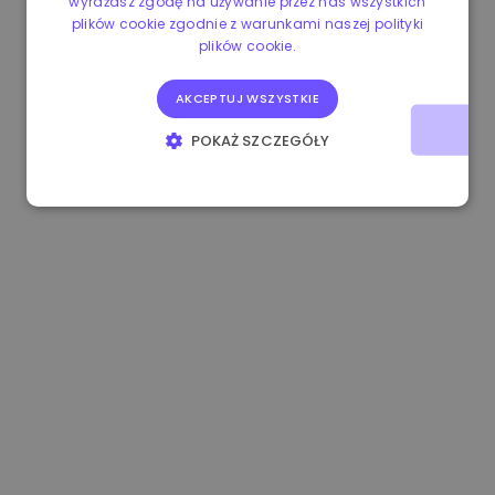
wyrażasz zgodę na używanie przez nas wszystkich
plików cookie zgodnie z warunkami naszej polityki
0.865660 €
0.00%
3.4B €
plików cookie.
AKCEPTUJ WSZYSTKIE
POKAŻ SZCZEGÓŁY
NIEZBĘDNE
WYDAJNOŚĆ
TARGETOWANIE
FUNKCJONALNOŚĆ