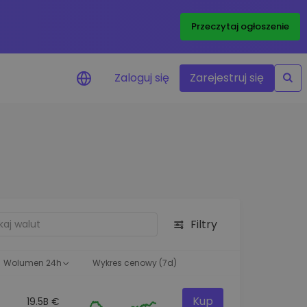
Przeczytaj ogłoszenie
Zaloguj się
Zarejestruj się
enowe
je cen ulubionych
czasie rzeczywistym
aj aktywa
liwości inwestycyjne
Filtry
ortfolio
na obserwacja
ąca optymalne wyniki
Wolumen 24h
Wykres cenowy (7d)
Kup
19.5B €