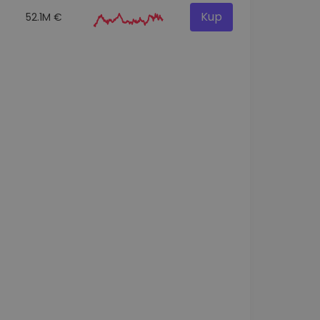
Kup
52.1M €