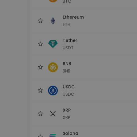
BTC
Explorer inwestycji
Znajdź swoją strategię krypto
Ethereum
ETH
Tether
USDT
BNB
BNB
USDC
USDC
XRP
XRP
Solana