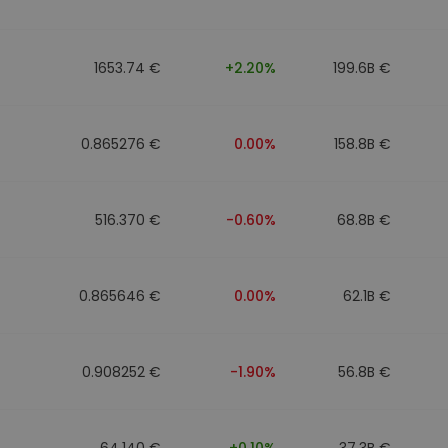
walut
1653.74 €
+2.20%
199.6B €
0.865276 €
0.00%
158.8B €
516.370 €
-0.60%
68.8B €
0.865646 €
0.00%
62.1B €
0.908252 €
-1.90%
56.8B €
64.140 €
+0.10%
37.3B €