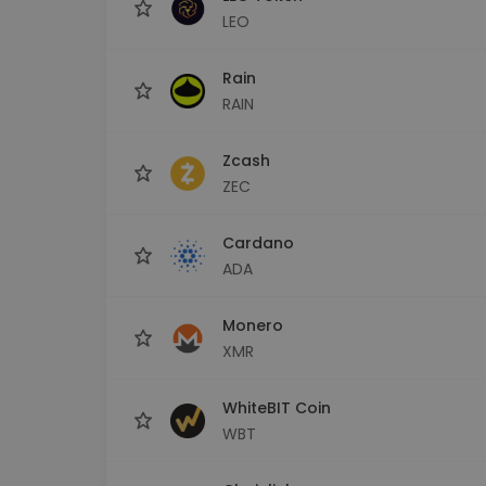
LEO
Rain
RAIN
Zcash
ZEC
Cardano
ADA
Monero
XMR
WhiteBIT Coin
WBT