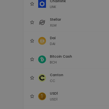
Chainlink
LINK
Stellar
XLM
Dai
DAI
Bitcoin Cash
BCH
Canton
CC
USD1
USD1