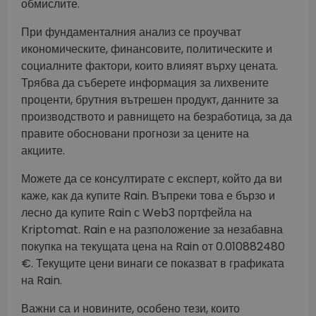
обмислите.
При фундаменталния анализ се проучват
икономическите, финансовите, политическите и
социалните фактори, които влияят върху цената.
Трябва да съберете информация за лихвените
проценти, брутния вътрешен продукт, данните за
производството и равнището на безработица, за да
правите обосновани прогнози за цените на
акциите.
Можете да се консултирате с експерт, който да ви
каже, как да купите Rain. Въпреки това е бързо и
лесно да купите Rain с Web3 портфейла на
Kriptomat. Rain е на разположение за незабавна
покупка на текущата цена на Rain от 0.010882480
€. Текущите цени винаги се показват в графиката
на Rain.
Важни са и новините, особено тези, които