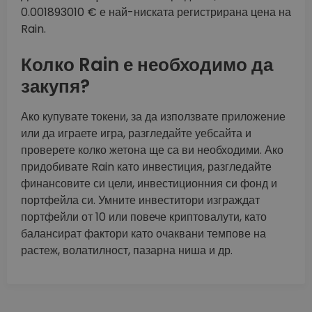
0.001893010 € е най-ниската регистрирана цена на
Rain.
Колко Rain е необходимо да
закупя?
Ако купувате токени, за да използвате приложение
или да играете игра, разгледайте уебсайта и
проверете колко жетона ще са ви необходими. Ако
придобивате Rain като инвестиция, разгледайте
финансовите си цели, инвестиционния си фонд и
портфейла си. Умните инвеститори изграждат
портфейли от 10 или повече криптовалути, като
балансират фактори като очаквани темпове на
растеж, волатилност, пазарна ниша и др.