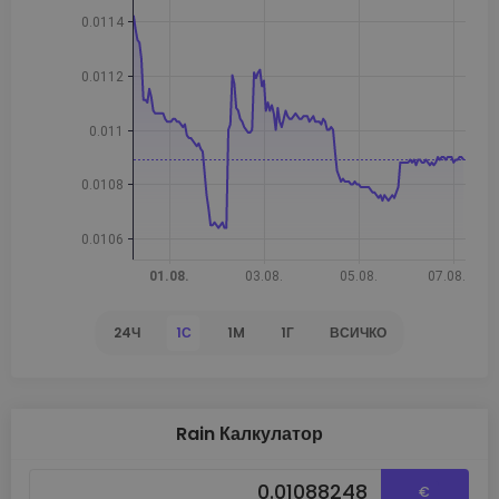
24Ч
1С
1M
1Г
ВСИЧКО
Rain Калкулатор
€