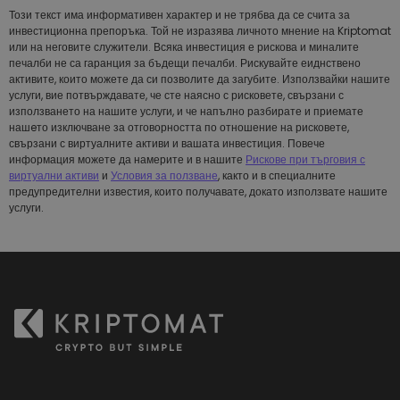
Този текст има информативен характер и не трябва да се счита за
инвестиционна препоръка. Той не изразява личното мнение на Kriptomat
или на неговите служители. Всяка инвестиция е рискова и миналите
печалби не са гаранция за бъдещи печалби. Рискувайте еиднствено
активите, които можете да си позволите да загубите. Използвайки нашите
услуги, вие потвърждавате, че сте наясно с рисковете, свързани с
използването на нашите услуги, и че напълно разбирате и приемате
нашeто изключване за отговорността по отношение на рисковете,
свързани с виртуалните активи и вашата инвестиция. Повече
информация можете да намерите и в нашите
Рискове при търговия с
виртуални активи
и
Условия за ползване
, както и в специалните
предупредителни известия, които получавате, докато използвате нашите
услуги.