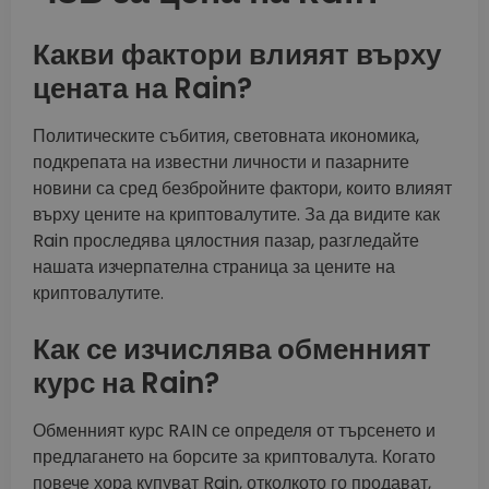
Какви фактори влияят върху
цената на Rain?
Политическите събития, световната икономика,
подкрепата на известни личности и пазарните
новини са сред безбройните фактори, които влияят
върху цените на криптовалутите. За да видите как
Rain проследява цялостния пазар, разгледайте
нашата изчерпателна страница за цените на
криптовалутите.
Как се изчислява обменният
курс на Rain?
Обменният курс RAIN се определя от търсенето и
предлагането на борсите за криптовалута. Когато
повече хора купуват Rain, отколкото го продават,