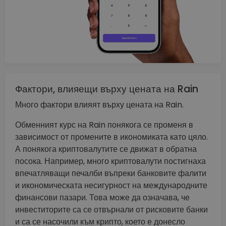
Фактори, влияещи върху цената на Rain
Много фактори влияят върху цената на Rain.
Обменният курс на Rain понякога се променя в
зависимост от промените в икономиката като цяло.
А понякога криптовалутите се движат в обратна
посока. Например, много криптовалути постигнаха
впечатляващи печалби въпреки банковите фалити
и икономическата несигурност на международните
финансови пазари. Това може да означава, че
инвеститорите са се отвърнали от рисковите банки
и са се насочили към крипто, което е донесло