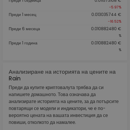
Преди 1 седмица
0.011573108 €
-5.97%
Преди 1 месец
0.013035744 €
-16.52%
Преди 6 месеца
0.010882480 €
%
Преди 1 година
0.010882480 €
%
Анализиране на историята на цените на
Rain
Преди да купите криптовалута трябва да си
напишете домашното. Това означава да
анализирате историята на цените, за да потърсите
повтарящи се модели и индикатори, че е по-
вероятно цената на вашата инвестиция да се
повиши, отколкото да намалее.