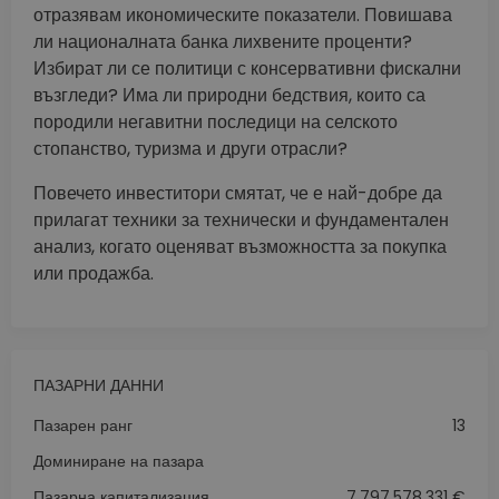
отразявам икономическите показатели. Повишава
ли националната банка лихвените проценти?
Избират ли се политици с консервативни фискални
възгледи? Има ли природни бедствия, които са
породили негавитни последици на селското
стопанство, туризма и други отрасли?
Повечето инвеститори смятат, че е най-добре да
прилагат техники за технически и фундаментален
анализ, когато оценяват възможността за покупка
или продажба.
ПАЗАРНИ ДАННИ
Пазарен ранг
13
Доминиране на пазара
Пазарна капитализация
7,797,578,331 €