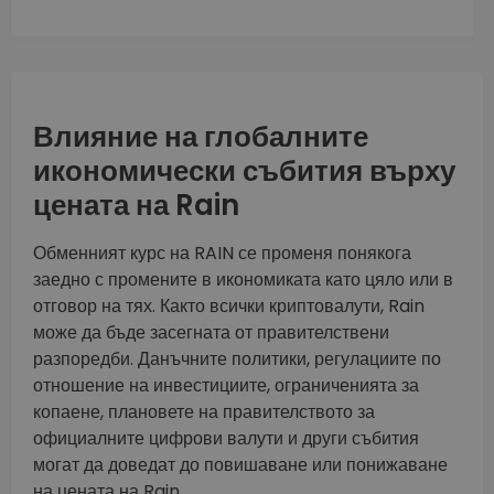
Влияние на глобалните
икономически събития върху
цената на Rain
Обменният курс на RAIN се променя понякога
заедно с промените в икономиката като цяло или в
отговор на тях. Както всички криптовалути, Rain
може да бъде засегната от правителствени
разпоредби. Данъчните политики, регулациите по
отношение на инвестициите, ограниченията за
копаене, плановете на правителството за
официалните цифрови валути и други събития
могат да доведат до повишаване или понижаване
на цената на Rain.