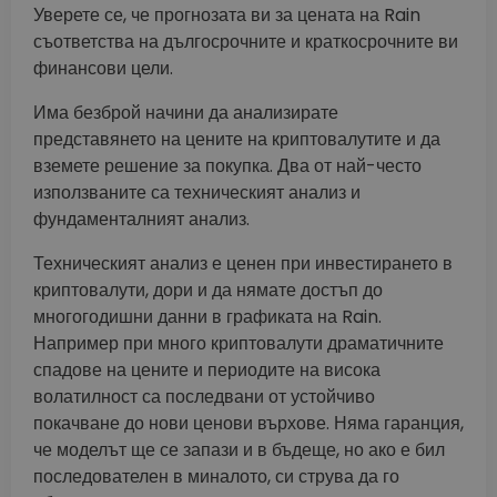
Уверете се, че прогнозата ви за цената на Rain
съответства на дългосрочните и краткосрочните ви
финансови цели.
Има безброй начини да анализирате
представянето на цените на криптовалутите и да
вземете решение за покупка. Два от най-често
използваните са техническият анализ и
фундаменталният анализ.
Техническият анализ е ценен при инвестирането в
криптовалути, дори и да нямате достъп до
многогодишни данни в графиката на Rain.
Например при много криптовалути драматичните
спадове на цените и периодите на висока
волатилност са последвани от устойчиво
покачване до нови ценови върхове. Няма гаранция,
че моделът ще се запази и в бъдеще, но ако е бил
последователен в миналото, си струва да го