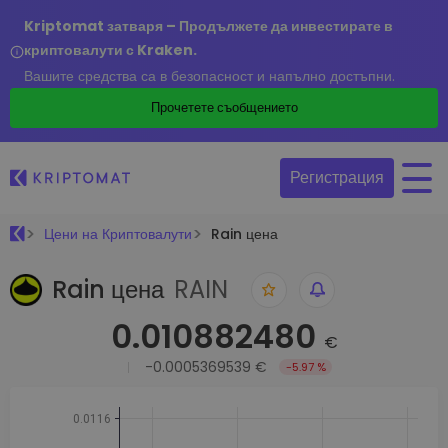
Kriptomat затваря – Продължете да инвестирате в
криптовалути с Kraken.
Вашите средства са в безопасност и напълно достъпни.
Прочетете съобщението
Регистрация
Цени на Криптовалути
Rain цена
Rain цена
RAIN
0.010882480
€
-0.0005369539 €
-5.97 %