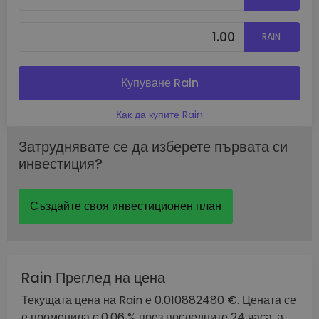
RAIN
Купуване Rain
Как да купите Rain
Затруднявате се да изберете първата си
инвестиция?
Създайте своя инвестиционен план
Rain Преглед на цена
Текущата цена на Rain е 0.010882480 €. Цената се
е променила с 0.06 % през последните 24 часа, а