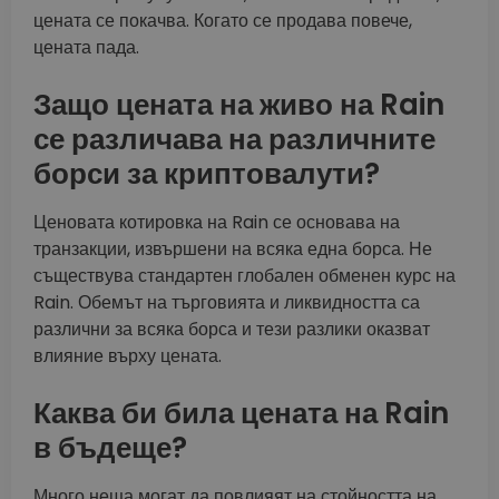
цената се покачва. Когато се продава повече,
цената пада.
Защо цената на живо на Rain
се различава на различните
борси за криптовалути?
Ценовата котировка на Rain се основава на
транзакции, извършени на всяка една борса. Не
съществува стандартен глобален обменен курс на
Rain. Обемът на търговията и ликвидността са
различни за всяка борса и тези разлики оказват
влияние върху цената.
Каква би била цената на Rain
в бъдеще?
Много неща могат да повлияят на стойността на