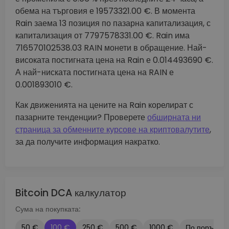
обема на търговия е 19573321.00 €. В момента
Rain заема 13 позиция по пазарна капитализация, с
капитализация от 7797578331.00 €. Rain има
716570102538.03 RAIN монети в обращение. Най-
високата постигната цена на Rain е 0.014493690 €.
А най-ниската постигната цена на RAIN е
0.001893010 €.
Как движенията на цените на Rain корелират с
пазарните тенденции? Проверете
обширната ни
страница за обменните курсове на криптовалутите
,
за да получите информация накратко.
Bitcoin DCA калкулатор
Сума на покупката:
50 €
100 €
250 €
500 €
1000 €
По поръчка