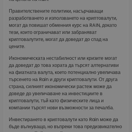
Правителствените политики, насърчаващи
разработването и използването на криптовалути,
могат да повишат обменния курс на RAIN, докато
тези, които ограничават или забраняват
криптовалутите, могат да доведат до спад на
цените.
Икономическата нестабилност или кризите могат
да доведат до това хората да търсят алтернативи
на фиатната валута, което потенциално увеличава
търсенето на Rain и други криптовалути. От друга
страна, силният икономически растеж може да
доведе до увеличаване на инвестициите в
криптовалути, тъй като физическите лица и
компании търсят нови възможности за печалба.
Инвестирането в криптовалути като Rain може да
бъде вълнуващо, но въпреки това предизвикателно