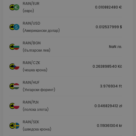
RAIN/EUR
0.010882480 €
(евро)
RAIN/USD
0.012537999 $
(Американски долар)
RAIN/BGN
NaN лв.
(български лев)
RAIN/CZK
0.263898540 Kč
(чешка крона)
RAIN/HUF
3.976934 ft
(Унгарски форинт)
RAIN/PLN
0.046829412 zł
(полска злота)
RAIN/SEK
0.119361304 kr
(шведска крона)