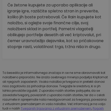
Če žetone kupujete za uporabo aplikacije ali
igranje igre, raziščite spletno stran in preverite,
koliko jih boste potrebovali. Če Rain kupujete kot
naložbo, si oglejte svoje finančne cilje, svoj
naložbeni sklad in portfelj. Pametni vlagatelji
oblikujejo portfelje desetih ali več kriptovalut, pri
čemer uravnotežijo dejavnike, kot so pričakovane
stopnje rasti, volatilnost trga, tržna niša in drugo.
To besedilo je informativnega značaja in se ne sme obravnavati kot
naložbeno priporočilo. Ne izraža osebnega mnenja podjetja Kriptomat
ali njegovih zaposlenih. Vsaka naložba je tvegana in pretekli donosi
niso zagotovilo za prihodnje donose. Tvegajte le sredstva, ki si jih
lahko privoščite izgubiti. Z uporabo naših storitev potrjujete, da se
zavedate tveganj, povezanih z uporabo naših storitev, ter da v celoti
razumete in sprejemate našo neodgovornost za tveganja, povezana
z virtualnim premoženjem in vašo naložbo. Več informacij je na voljo
tudi v naših
Tveganjih trgovanja z virtualnim premoženjem
,
Pogojih