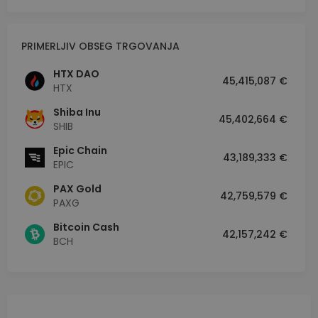
PRIMERLJIV OBSEG TRGOVANJA
HTX DAO
45,415,087 €
HTX
Shiba Inu
45,402,664 €
SHIB
Epic Chain
43,189,333 €
EPIC
PAX Gold
42,759,579 €
PAXG
Bitcoin Cash
42,157,242 €
BCH