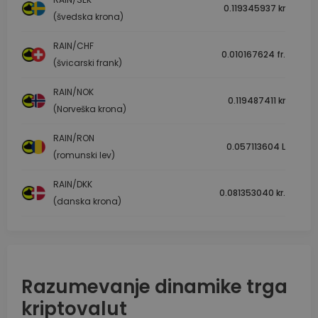
0.119345937 kr
(švedska krona)
RAIN/CHF
0.010167624 fr.
(švicarski frank)
RAIN/NOK
0.119487411 kr
(Norveška krona)
RAIN/RON
0.057113604 L
(romunski lev)
RAIN/DKK
0.081353040 kr.
(danska krona)
Razumevanje dinamike trga
kriptovalut