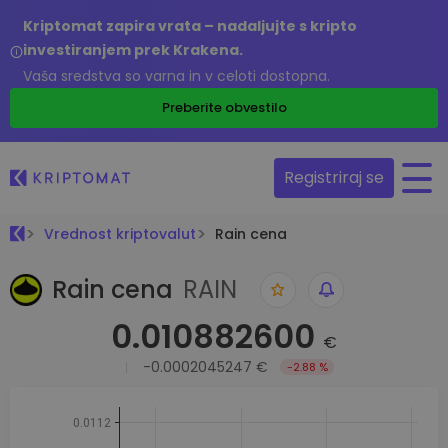
Kriptomat zapira vrata – nadaljujte s kripto
investiranjem prek Krakena.
Vaša sredstva so varna in v celoti dostopna.
Preberite obvestilo
Registriraj se
Vrednost kriptovalut
Rain cena
Rain cena
RAIN
0.010882600
€
-0.0002045247 €
-2.88 %