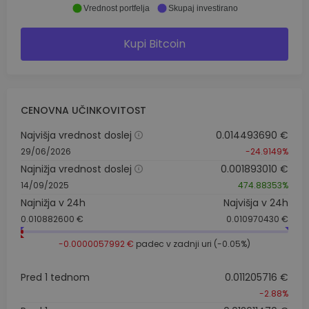
Vrednost portfelja
Skupaj investirano
Kupi Bitcoin
CENOVNA UČINKOVITOST
Najvišja vrednost doslej
0.014493690 €
29/06/2026
-24.9149%
Najnižja vrednost doslej
0.001893010 €
14/09/2025
474.88353%
Najnižja v 24h
Najvišja v 24h
0.010882600 €
0.010970430 €
-0.0000057992 €
padec v zadnji uri (-0.05%)
Pred 1 tednom
0.011205716 €
-2.88%