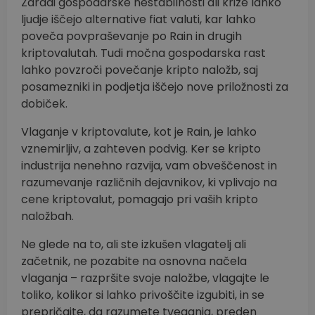
Zaradi gospodarske nestabilnosti ali krize lahko
ljudje iščejo alternative fiat valuti, kar lahko
poveča povpraševanje po Rain in drugih
kriptovalutah. Tudi močna gospodarska rast
lahko povzroči povečanje kripto naložb, saj
posamezniki in podjetja iščejo nove priložnosti za
dobiček.
Vlaganje v kriptovalute, kot je Rain, je lahko
vznemirljiv, a zahteven podvig. Ker se kripto
industrija nenehno razvija, vam obveščenost in
razumevanje različnih dejavnikov, ki vplivajo na
cene kriptovalut, pomagajo pri vaših kripto
naložbah.
Ne glede na to, ali ste izkušen vlagatelj ali
začetnik, ne pozabite na osnovna načela
vlaganja – razpršite svoje naložbe, vlagajte le
toliko, kolikor si lahko privoščite izgubiti, in se
prepričajte, da razumete tveganja, preden