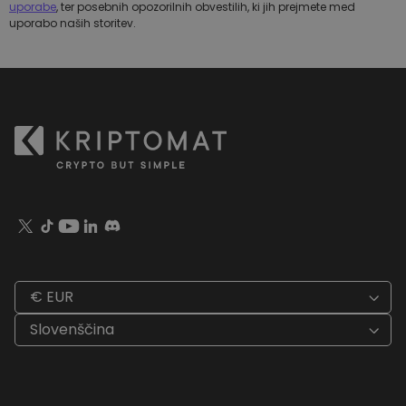
uporabe
, ter posebnih opozorilnih obvestilih, ki jih prejmete med
uporabo naših storitev.
€ EUR
Slovenščina