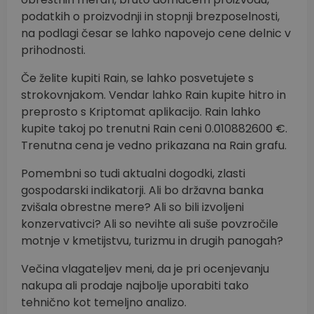
podatkih o proizvodnji in stopnji brezposelnosti,
na podlagi česar se lahko napovejo cene delnic v
prihodnosti.
Če želite kupiti Rain, se lahko posvetujete s
strokovnjakom. Vendar lahko Rain kupite hitro in
preprosto s Kriptomat aplikacijo. Rain lahko
kupite takoj po trenutni Rain ceni 0.010882600 €.
Trenutna cena je vedno prikazana na Rain grafu.
Pomembni so tudi aktualni dogodki, zlasti
gospodarski indikatorji. Ali bo državna banka
zvišala obrestne mere? Ali so bili izvoljeni
konzervativci? Ali so nevihte ali suše povzročile
motnje v kmetijstvu, turizmu in drugih panogah?
Večina vlagateljev meni, da je pri ocenjevanju
nakupa ali prodaje najbolje uporabiti tako
tehnično kot temeljno analizo.