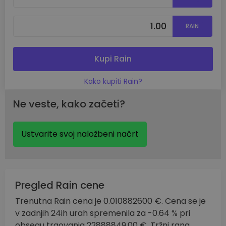
RAIN
Kupi Rain
Kako kupiti Rain?
Ne veste, kako začeti?
Ustvarite svoj naložbeni načrt
Pregled Rain cene
Trenutna Rain cena je 0.010882600 €. Cena se je
v zadnjih 24ih urah spremenila za -0.64 % pri
obsegu trgovanja 22888849.00 €. Tržni rang