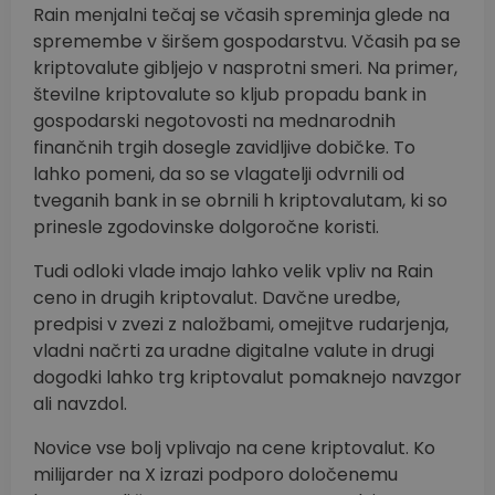
Rain menjalni tečaj se včasih spreminja glede na
spremembe v širšem gospodarstvu. Včasih pa se
kriptovalute gibljejo v nasprotni smeri. Na primer,
številne kriptovalute so kljub propadu bank in
gospodarski negotovosti na mednarodnih
finančnih trgih dosegle zavidljive dobičke. To
lahko pomeni, da so se vlagatelji odvrnili od
tveganih bank in se obrnili h kriptovalutam, ki so
prinesle zgodovinske dolgoročne koristi.
Tudi odloki vlade imajo lahko velik vpliv na Rain
ceno in drugih kriptovalut. Davčne uredbe,
predpisi v zvezi z naložbami, omejitve rudarjenja,
vladni načrti za uradne digitalne valute in drugi
dogodki lahko trg kriptovalut pomaknejo navzgor
ali navzdol.
Novice vse bolj vplivajo na cene kriptovalut. Ko
milijarder na X izrazi podporo določenemu