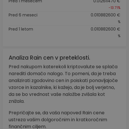
Pred 1 mesecem
0.012611470 €
-13.71%
Pred 6 meseci
0.010882600 €
%
Pred 1 letom
0.010882600 €
%
Analiza Rain cen v preteklosti.
Pred nakupom katerekoli kriptovalute se splača
narediti domačo nalogo. To pomeni, da je treba
analizirati zgodovino cen in poiskati ponavljajoče
vzorce in kazalnike, ki kažejo, da je bolj verjetno,
da se bo vrednost vaše naložbe zvišala kot
znižala.
Prepričajte se, da vaša napoved Rain cene
ustreza vašim dolgoročnim in kratkoročnim
finančnim ciljem.