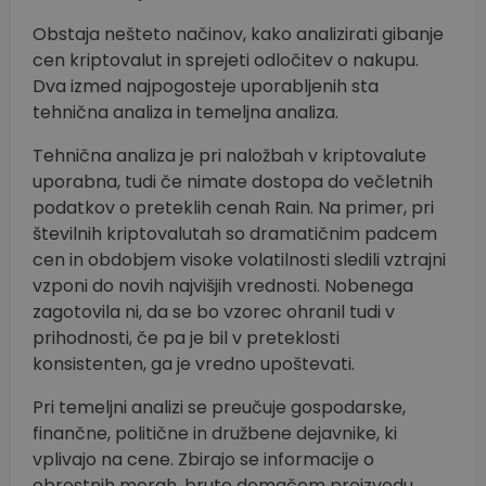
Obstaja nešteto načinov, kako analizirati gibanje
cen kriptovalut in sprejeti odločitev o nakupu.
Dva izmed najpogosteje uporabljenih sta
tehnična analiza in temeljna analiza.
Tehnična analiza je pri naložbah v kriptovalute
uporabna, tudi če nimate dostopa do večletnih
podatkov o preteklih cenah Rain. Na primer, pri
številnih kriptovalutah so dramatičnim padcem
cen in obdobjem visoke volatilnosti sledili vztrajni
vzponi do novih najvišjih vrednosti. Nobenega
zagotovila ni, da se bo vzorec ohranil tudi v
prihodnosti, če pa je bil v preteklosti
konsistenten, ga je vredno upoštevati.
Pri temeljni analizi se preučuje gospodarske,
finančne, politične in družbene dejavnike, ki
vplivajo na cene. Zbirajo se informacije o
obrestnih merah, bruto domačem proizvodu,