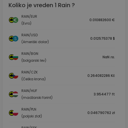
Koliko je vreden 1 Rain ?
RAIN/EUR
0.010882600 €
(Evro)
RAIN/USD
0.012575378 $
(Ameriški dolar)
RAIN/BGN
NaN лв.
(bolgarski lev)
RAIN/CZK
0.264082286 Kč
(Češka krona)
RAIN/HUF
3.954477 ft
(madžarski forint)
RAIN/PLN
0.046790762 zł
(poljski zlot)
RAIN/SEK