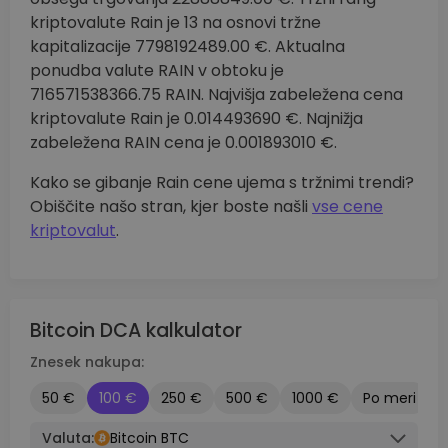
kriptovalute Rain je 13 na osnovi tržne
kapitalizacije 7798192489.00 €. Aktualna
ponudba valute RAIN v obtoku je
716571538366.75 RAIN. Najvišja zabeležena cena
kriptovalute Rain je 0.014493690 €. Najnižja
zabeležena RAIN cena je 0.001893010 €.
Kako se gibanje Rain cene ujema s tržnimi trendi?
Obiščite našo stran, kjer boste našli
vse cene
kriptovalut
.
Bitcoin DCA kalkulator
Znesek nakupa:
50 €
100 €
250 €
500 €
1000 €
Po meri
Valuta:
Bitcoin BTC