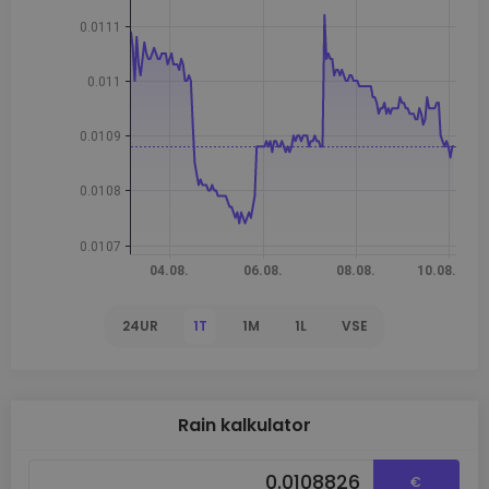
24UR
1T
1M
1L
VSE
Rain kalkulator
€