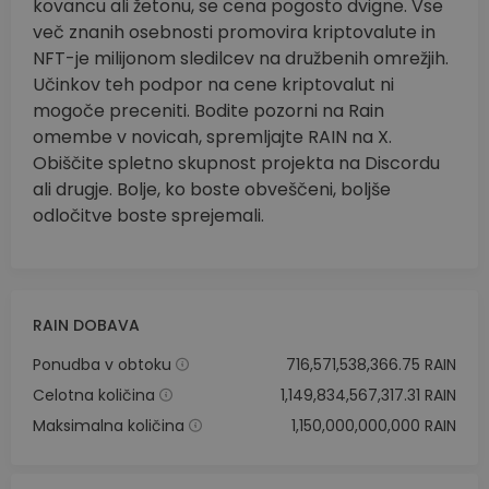
kovancu ali žetonu, se cena pogosto dvigne. Vse
več znanih osebnosti promovira kriptovalute in
NFT-je milijonom sledilcev na družbenih omrežjih.
Učinkov teh podpor na cene kriptovalut ni
mogoče preceniti. Bodite pozorni na Rain
omembe v novicah, spremljajte RAIN na X.
Obiščite spletno skupnost projekta na Discordu
ali drugje. Bolje, ko boste obveščeni, boljše
odločitve boste sprejemali.
RAIN DOBAVA
Ponudba v obtoku
716,571,538,366.75 RAIN
Celotna količina
1,149,834,567,317.31 RAIN
Maksimalna količina
1,150,000,000,000 RAIN