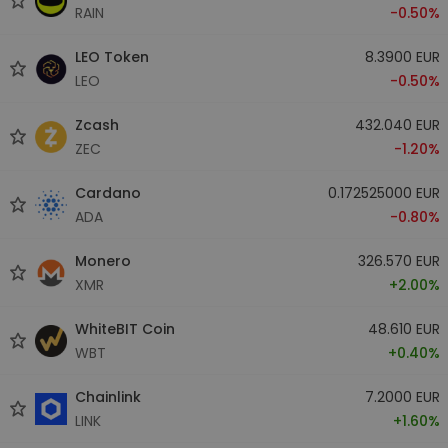
RAIN
-0.50%
LEO Token
8.3900 EUR
LEO
-0.50%
Zcash
432.040 EUR
ZEC
-1.20%
Cardano
0.172525000 EUR
ADA
-0.80%
Monero
326.570 EUR
XMR
+2.00%
WhiteBIT Coin
48.610 EUR
WBT
+0.40%
Chainlink
7.2000 EUR
LINK
+1.60%