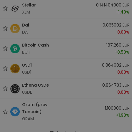
Stellar
0.141404000 EUR
XLM
+1.40%
Dai
0.865002 EUR
DAI
0.00%
Bitcoin Cash
187.260 EUR
BCH
+0.50%
USD1
0.864902 EUR
USD1
0.00%
Ethena USDe
0.864733 EUR
USDE
0.00%
Gram (prev.
1.180000 EUR
Toncoin)
+1.90%
GRAM