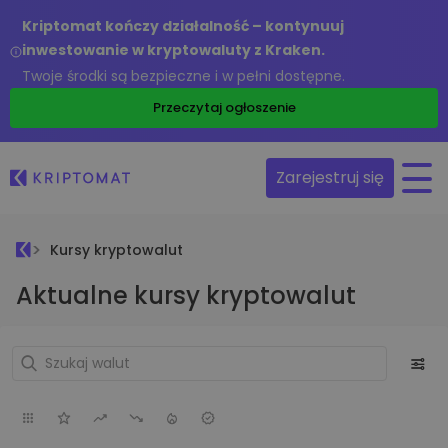
Kriptomat kończy działalność – kontynuuj
inwestowanie w kryptowaluty z Kraken.
Twoje środki są bezpieczne i w pełni dostępne.
Przeczytaj ogłoszenie
Zarejestruj się
Kursy kryptowalut
Aktualne kursy kryptowalut