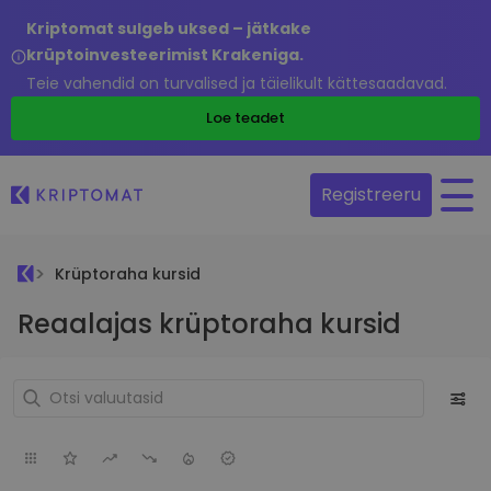
Kriptomat sulgeb uksed – jätkake
krüptoinvesteerimist Krakeniga.
Teie vahendid on turvalised ja täielikult kättesaadavad.
Loe teadet
Registreeru
Krüptoraha kursid
Reaalajas krüptoraha kursid