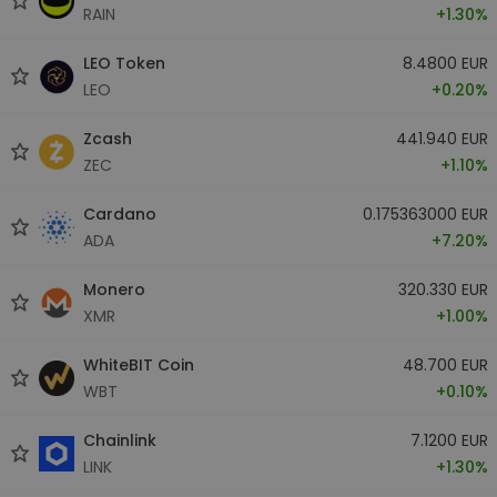
RAIN
+1.30%
LEO Token
8.4800 EUR
LEO
+0.20%
Zcash
441.940 EUR
ZEC
+1.10%
Cardano
0.175363000 EUR
ADA
+7.20%
Monero
320.330 EUR
XMR
+1.00%
WhiteBIT Coin
48.700 EUR
WBT
+0.10%
Chainlink
7.1200 EUR
LINK
+1.30%