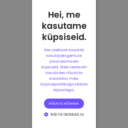
Hei, me
kasutame
küpsiseid.
See veebisait kasutab
kasutajakogemuse
parandamiseks
küpsiseid. Meie veebisaiti
kasutades nõustute
kooskõlas meie
küpsisepoliitikaga kõikide
küpsistega.
NÕUSTU KÕIGIGA
NÄITA ÜKSIKASJU
HÄDAVAJALIKUD