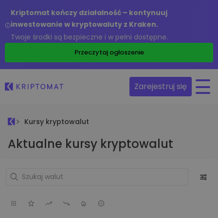
Kriptomat kończy działalność – kontynuuj
inwestowanie w kryptowaluty z Kraken.
Twoje środki są bezpieczne i w pełni dostępne.
Przeczytaj ogłoszenie
Zarejestruj się
Kursy kryptowalut
Aktualne kursy kryptowalut