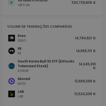
Virtuals Protocol
320,739,806 €
VIRTUAL
VOLUME DE TRANSAÇÕES COMPARÁVEL
Enso
14,784,821 €
ENSO
RE
14,665,113 €
RE
South Korea Bull 3X ETF (bStocks
14,345,391
Tokenized Stock)
€
KORUB
Monad
13,669,398 €
MON
LAB
13,524,309 €
LAB