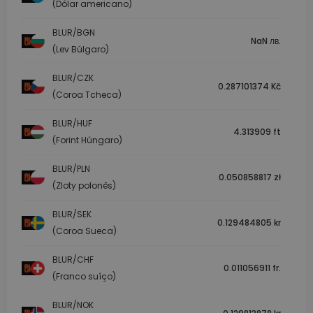
(Dólar americano)
BLUR/BGN
NaN лв.
(Lev Búlgaro)
BLUR/CZK
0.287101374 Kč
(Coroa Tcheca)
BLUR/HUF
4.313909 ft
(Forint Húngaro)
BLUR/PLN
0.050858817 zł
(Zloty polonês)
BLUR/SEK
0.129484805 kr
(Coroa Sueca)
BLUR/CHF
0.011056911 fr.
(Franco suíço)
BLUR/NOK