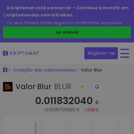
A Kriptomat está a encerrar – Continue a investir em
criptomoedas com a Kraken.
Os seus fundos estão seguros e totalmente acessíveis.
Ler anúncio
Registar-se
Cotação das criptomoedas
Valor Blur
Valor Blur
BLUR
0.011832040
€
-0.0005700920 €
-3.08 %