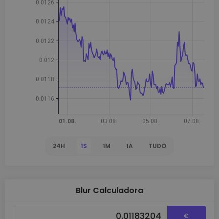
24H
1S
1M
1A
TUDO
Blur Calculadora
€