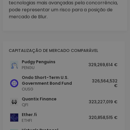
tecnologias mais avançadas pela concorrência,
pode representar um risco para a posição de
mercado de Blur.
CAPITALIZAÇÃO DE MERCADO COMPARÁVEL
Pudgy Penguins
329,269,614 €
PENGU
Ondo Short-Term U.S.
326,564,532
Government Bond Fund
€
OUSG
Quantix Finance
323,227,019 €
QFI
Ether.fi
320,858,515 €
ETHFI