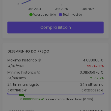
0
Jan 2024
Jan 2025
Jan 2026
Valor do portfólio
Total investido
Compra Bitcoin
DESEMPENHO DO PREÇO
Máximo histórico
4.680000 €
14/02/2023
-99.74708%
Mínimo histórico
0.011535670 €
04/08/2026
2.56912%
24 timmars lägsta
24h altíssimo
0.011719130 €
0.012360290 €
+0.000036809 €
aumento na última hora (0.31%)