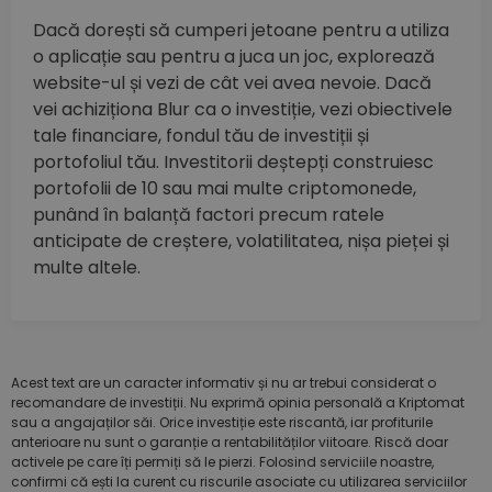
Dacă dorești să cumperi jetoane pentru a utiliza
o aplicație sau pentru a juca un joc, explorează
website-ul și vezi de cât vei avea nevoie. Dacă
vei achiziționa Blur ca o investiție, vezi obiectivele
tale financiare, fondul tău de investiții și
portofoliul tău. Investitorii deștepți construiesc
portofolii de 10 sau mai multe criptomonede,
punând în balanță factori precum ratele
anticipate de creștere, volatilitatea, nișa pieței și
multe altele.
Acest text are un caracter informativ și nu ar trebui considerat o
recomandare de investiții. Nu exprimă opinia personală a Kriptomat
sau a angajaților săi. Orice investiție este riscantă, iar profiturile
anterioare nu sunt o garanție a rentabilităților viitoare. Riscă doar
activele pe care îți permiți să le pierzi. Folosind serviciile noastre,
confirmi că ești la curent cu riscurile asociate cu utilizarea serviciilor