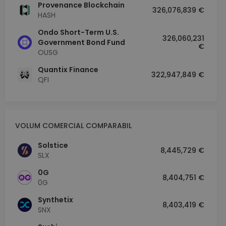
Provenance Blockchain
326,076,839 €
HASH
Ondo Short-Term U.S.
326,060,231
Government Bond Fund
€
OUSG
Quantix Finance
322,947,849 €
QFI
VOLUM COMERCIAL COMPARABIL
Solstice
8,445,729 €
SLX
0G
8,404,751 €
0G
Synthetix
8,403,419 €
SNX