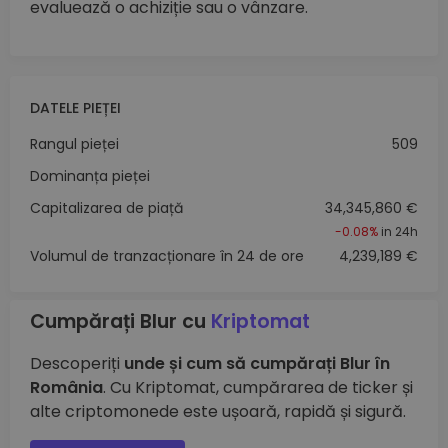
evaluează o achiziție sau o vânzare.
DATELE PIEȚEI
Rangul pieței
509
Dominanța pieței
Capitalizarea de piață
34,345,860 €
-0.08%
in 24h
Volumul de tranzacționare în 24 de ore
4,239,189 €
Cumpărați Blur cu
Kriptomat
Descoperiți
unde și cum să cumpărați Blur în
România
. Cu Kriptomat, cumpărarea de ticker și
alte criptomonede este ușoară, rapidă și sigură.