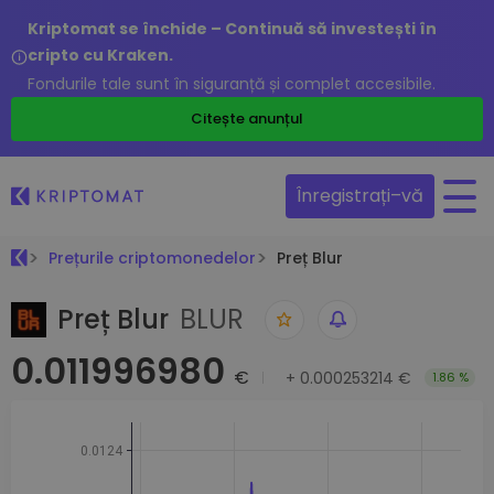
Kriptomat se închide – Continuă să investești în
cripto cu Kraken.
Fondurile tale sunt în siguranță și complet accesibile.
Citește anunțul
Înregistrați–vă
Prețurile criptomonedelor
Preț Blur
Preț Blur
BLUR
0.011996980
€
+
0.000253214 €
1.86 %