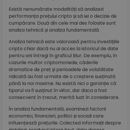
Există nenumărate modalități să analizezi
performanța prețului cripto și să iei o decizie de
cumpărare. Două din cele mai des folosite sunt
analiza tehnică și analiza fundamentală.
Analiza tehnică este valoroasă pentru investițiile
cripto chiar dacă nu ai acces la istoricul de date
pentru ani întregi în graficul Blur. De exemplu, în
cazurile multor criptomonede, căderile
dramatice de preț și perioadele de volatilitate
ridicată au fost urmate de o creștere susținută
până la noi maxime. Nu există nici o garanție că
tiparul va fi susținut în viitor, dar daca a fost
consecvent în trecut, merită luat în considerare.
În analiza fundamentală, examinezi factorii
economici, financiari, politici și sociali care
influențează prețurile. Colectezi informații despre
dobânzi, produsul intern brut, date despre