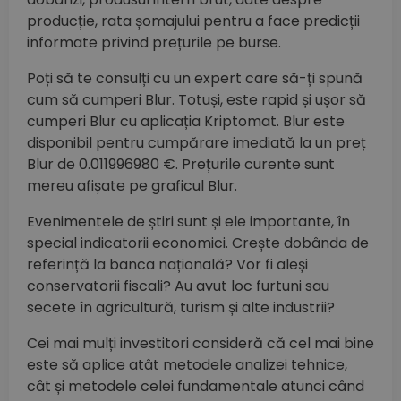
producție, rata șomajului pentru a face predicții
informate privind prețurile pe burse.
Poți să te consulți cu un expert care să-ți spună
cum să cumperi Blur. Totuși, este rapid și ușor să
cumperi Blur cu aplicația Kriptomat. Blur este
disponibil pentru cumpărare imediată la un preț
Blur de 0.011996980 €. Prețurile curente sunt
mereu afișate pe graficul Blur.
Evenimentele de știri sunt și ele importante, în
special indicatorii economici. Crește dobânda de
referință la banca națională? Vor fi aleși
conservatorii fiscali? Au avut loc furtuni sau
secete în agricultură, turism și alte industrii?
Cei mai mulți investitori consideră că cel mai bine
este să aplice atât metodele analizei tehnice,
cât și metodele celei fundamentale atunci când