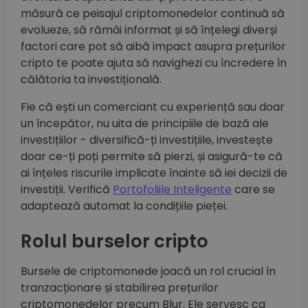
măsură ce peisajul criptomonedelor continuă să
evolueze, să rămâi informat și să înțelegi diverși
factori care pot să aibă impact asupra prețurilor
cripto te poate ajuta să navighezi cu încredere în
călătoria ta investițională.
Fie că ești un comerciant cu experiență sau doar
un începător, nu uita de principiile de bază ale
investițiilor - diversifică-ți investițiile, investește
doar ce-ți poți permite să pierzi, și asigură-te că
ai înțeles riscurile implicate înainte să iei decizii de
investiții. Verifică
Portofoliile Inteligente
care se
adaptează automat la condițiile pieței.
Rolul burselor cripto
Bursele de criptomonede joacă un rol crucial în
tranzacționare și stabilirea prețurilor
criptomonedelor precum Blur. Ele servesc ca