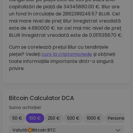
capitalizări de piață de 34345860.00 €. Blur are
un fond în circulație de 2862399249.57 BLUR. Cel
mai mare nivel de preț Blur înregistrat vreodată
este de 4.680000 €. Iar cel mai mic nivel de preț
BLUR înregistrat vreodată este de 0.011535670 €.
Cum se corelează prețul Blur cu tendințele
pieței? Vedeți
curs la criptomonede
și obțineți
toate informațiile importante dintr-o singură
privire.
Bitcoin Calculator DCA
Suma achiziției:
50 €
100 €
250 €
500 €
1000 €
Personalizat
Valută:
Bitcoin BTC