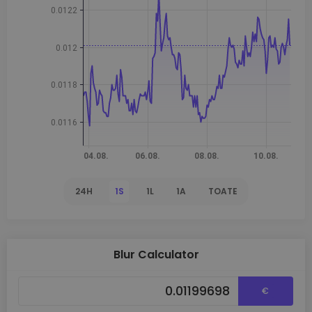
24H
1S
1L
1A
TOATE
Blur Calculator
€