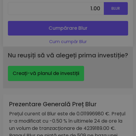
BLUR
Cumpărare Blur
Cum cumpăr Blur
Nu reușiți să vă alegeți prima investiție?
Creați-vă planul de investiții
Prezentare Generală Preț Blur
Prețul curent al Blur este de 0.011996980 €. Prețul
s-a modificat cu -0.50 % în ultimele 24 de ore la
un volum de tranzacționare de 4239189.00 €.
Rangul Blur pe piață este de 509 pe baza unei