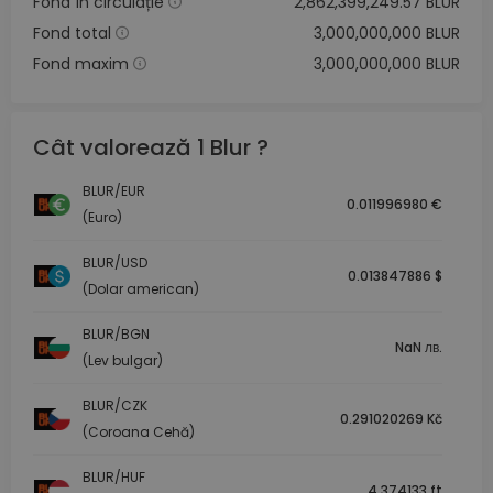
Fond în circulație
2,862,399,249.57 BLUR
Fond total
3,000,000,000 BLUR
Fond maxim
3,000,000,000 BLUR
Cât valorează 1 Blur ?
BLUR/EUR
0.011996980 €
(Euro)
BLUR/USD
0.013847886 $
(Dolar american)
BLUR/BGN
NaN лв.
(Lev bulgar)
BLUR/CZK
0.291020269 Kč
(Coroana Cehă)
BLUR/HUF
4.374133 ft