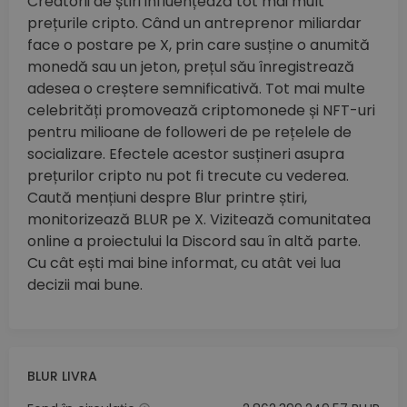
Creatorii de știri influențează tot mai mult
prețurile cripto. Când un antreprenor miliardar
face o postare pe X, prin care susține o anumită
monedă sau un jeton, prețul său înregistrează
adesea o creștere semnificativă. Tot mai multe
celebrități promovează criptomonede și NFT-uri
pentru milioane de followeri de pe rețelele de
socializare. Efectele acestor susțineri asupra
prețurilor cripto nu pot fi trecute cu vederea.
Caută mențiuni despre Blur printre știri,
monitorizează BLUR pe X. Vizitează comunitatea
online a proiectului la Discord sau în altă parte.
Cu cât ești mai bine informat, cu atât vei lua
decizii mai bune.
BLUR LIVRA