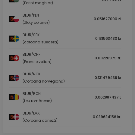
(Forint maghiar)
BLUR/PLN
0.051627000 zł
(Zloty polonez)
BLUR/SEK
0.131563430 kr
(coroana suedeză)
BLUR/CHF
0.011220979 fr.
(Franc elvetian)
BLUR/NOK
0.131479439 kr
(Coroana norvegiană)
BLUR/RON
0.062887437 L
(Leu românesc)
BLUR/DKK
0.089684156 kr.
(Coroana daneză)