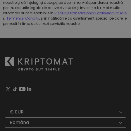
noastre și că înțelegi și accepți pe deplin non-răspunderea noastră
pentru riscurile legate de activele virtuale și investiția ta. Mai multe
informații sunt disponibile în
Riscurile tranzacționării activelor virtuale
și
Termeni și Condiții
, și în notificările cu avertisment special pe care le
primești în timp ce utilizezi serviciile noastre.
€ EUR
Română