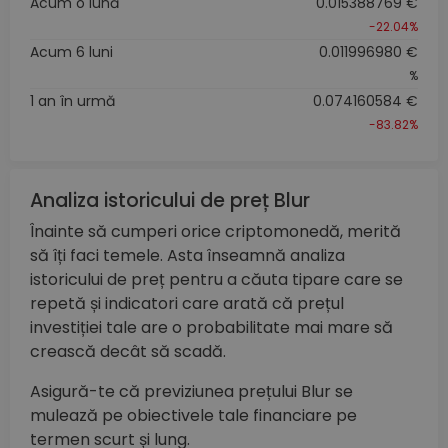
Acum o lună
0.015388769 €
-22.04%
Acum 6 luni
0.011996980 €
%
1 an în urmă
0.074160584 €
-83.82%
Analiza istoricului de preț Blur
Înainte să cumperi orice criptomonedă, merită
să îți faci temele. Asta înseamnă analiza
istoricului de preț pentru a căuta tipare care se
repetă și indicatori care arată că prețul
investiției tale are o probabilitate mai mare să
crească decât să scadă.
Asigură-te că previziunea prețului Blur se
mulează pe obiectivele tale financiare pe
termen scurt și lung.