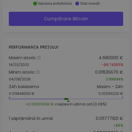
Valoarea portofoliului
Total investit
Cumpărare Bitcoin
PERFORMANȚA PREȚULUI
Maxim istoric
4.680000 €
14/02/2023
-99.74355%
Minim istoric
0.011535670 €
04/08/2026
3.99894%
24h baixissimo
Maxim - 24h
0.011848300 €
0.012134220 €
+0.000010041 €
creștere în ultima oră (0.08%)
1 săptămână în urmă
0.011777821 €
1.86%