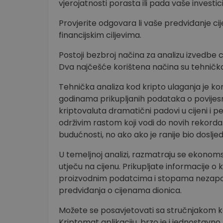
vjerojatnosti porasta ili pada vaše investici
Provjerite odgovara li vaše predviđanje c
financijskim ciljevima.
Postoji bezbroj načina za analizu izvedbe c
Dva najčešće korištena načina su tehnička
Tehnička analiza kod kripto ulaganja je ko
godinama prikupljanih podataka o povijesno
kriptovaluta dramatični padovi u cijeni i p
održivim rastom koji vodi do novih rekorda
budućnosti, no ako ako je ranije bio dosljeda
U temeljnoj analizi, razmatraju se ekonomski, 
utječu na cijenu. Prikupljate informacij
proizvodnim podatcima i stopama nezaposl
predviđanja o cijenama dionica.
Možete se posavjetovati sa stručnjakom koj
Kriptomat aplikaciju, brzo je i jednostavno