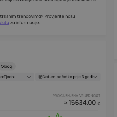
 tržišnim trendovima? Provjerite našu
aluta
za informacije.
Običaj
ja:
Tjedni
Datum početka:
prije 3 godine
PROCIJENJENA VRIJEDNOST
≈ 15634.00
€