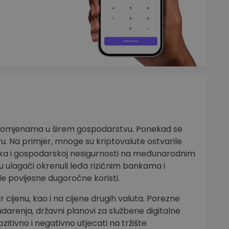
 promjenama u širem gospodarstvu. Ponekad se
. Na primjer, mnoge su kriptovalute ostvarile
ka i gospodarskoj nesigurnosti na međunarodnim
su ulagači okrenuli leđa rizičnim bankama i
le povijesne dugoročne koristi.
 cijenu, kao i na cijene drugih valuta. Porezne
 rudarenja, državni planovi za službene digitalne
zitivno i negativno utjecati na tržište