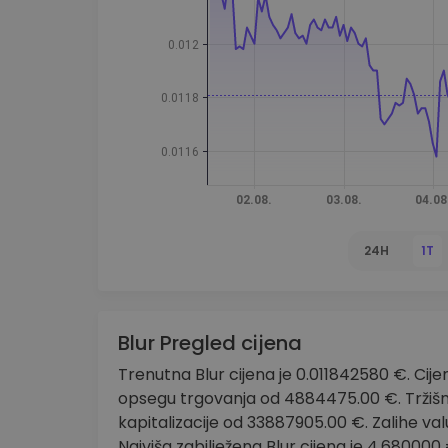
Istraživač ulaganja
Pronađi svoju kripto strategiju
24H
1T
Blur Pregled cijena
Trenutna Blur cijena je 0.011842580 €. Cije
opsegu trgovanja od 4884475.00 €. Tržišni 
kapitalizacije od 33887905.00 €. Zalihe va
Najviša zabilježena Blur cijena je 4.680000 