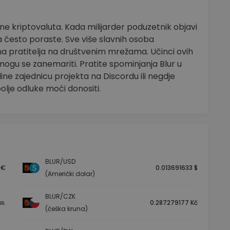
jene kriptovaluta. Kada milijarder poduzetnik objavi
na često poraste. Sve više slavnih osoba
ma pratitelja na društvenim mrežama. Učinci ovih
 mogu se zanemariti. Pratite spominjanja Blur u
line zajednicu projekta na Discordu ili negdje
bolje odluke moći donositi.
BLUR/USD
 €
0.013691633 $
(Američki dolar)
BLUR/CZK
в.
0.287279177 Kč
(češka kruna)