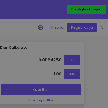
Pročitajte obavijest
Prijava
Registracija
Blur Kalkulator
cijenama
 cijena vaših
€
tva
BLUR
 ulaganje
elja
 optimalnu
Kupi Blur
Kako kupiti Blur