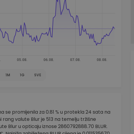
1M
1G
SVE
na se promijenila za 0.81 % u protekla 24 sata na
rang valute Blur je 513 na temelju tržišne
lute Blur u opticaju iznose 2860792888.70 BLUR.
€. Najniža zabilježena BLUR cijena je 0.011535670