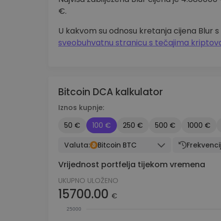
€.
U kakvom su odnosu kretanja cijena Blur s
sveobuhvatnu stranicu s tečajima kriptov
Bitcoin DCA kalkulator
Iznos kupnje:
50 €
100 €
250 €
500 €
1000 €
Valuta:
Bitcoin BTC
Frekvenci
Vrijednost portfelja tijekom vremena
UKUPNO ULOŽENO
15700.00
€
25000