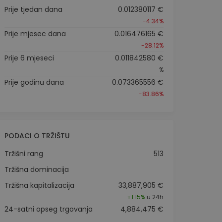
Prije tjedan dana
0.012380117 €
-4.34%
Prije mjesec dana
0.016476165 €
-28.12%
Prije 6 mjeseci
0.011842580 €
%
Prije godinu dana
0.073365556 €
-83.86%
PODACI O TRŽIŠTU
Tržišni rang
513
Tržišna dominacija
Tržišna kapitalizacija
33,887,905 €
+
1.15%
u 24h
24-satni opseg trgovanja
4,884,475 €