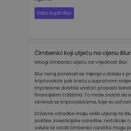
Kako kupiti Blur
Čimbenici koji utječu na cijenu Blur
Mnogi čimbenici utječu na vrijednost Blur.
Blur tečaj ponekad se mijenja u skladu s
kriptovalute pak kreću u suprotnom smjeru
impresivne dobitke unatoč propasti bana
financijskim tržištima. To može značiti da 
okrenuli se kriptovalutama, koje su ostvari
Državne odredbe imaju veliki utjecaj na Blur
politike, investicijske odredbe, restrikcije
valute te ostali čimbenici razvitka mogu po