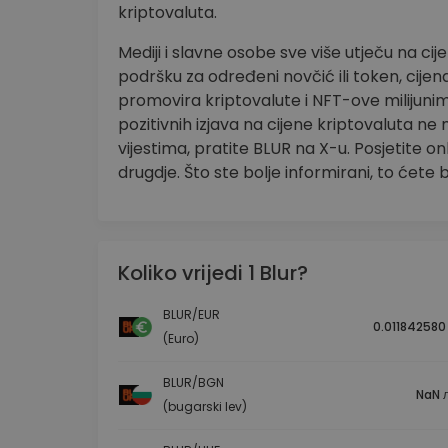
kriptovaluta.
Mediji i slavne osobe sve više utječu na ci
podršku za određeni novčić ili token, cije
promovira kriptovalute i NFT-ove milijuni
pozitivnih izjava na cijene kriptovaluta ne
vijestima, pratite BLUR na X-u. Posjetite on
drugdje. Što ste bolje informirani, to ćete 
Koliko vrijedi 1 Blur?
BLUR/EUR
0.011842580
(Euro)
BLUR/BGN
NaN л
(bugarski lev)