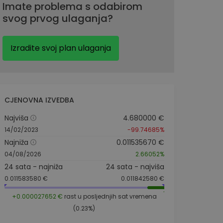
Imate problema s odabirom
svog prvog ulaganja?
Izradite svoj plan ulaganja
CJENOVNA IZVEDBA
Najviša
4.680000 €
14/02/2023
-99.74685%
Najniža
0.011535670 €
04/08/2026
2.66052%
24 sata - najniža
24 sata - najviša
0.011583580 €
0.011842580 €
+0.000027652 €
rast u posljednjih sat vremena
(0.23%)