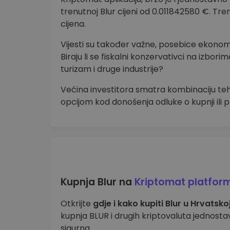
trenutnoj Blur cijeni od 0.011842580 €. Tre
cijena.
Vijesti su također važne, posebice ekonom
Biraju li se fiskalni konzervativci na izborim
turizam i druge industrije?
Većina investitora smatra kombinaciju teh
opcijom kod donošenja odluke o kupnji ili pr
Kupnja Blur na
Kriptomat platform
Otkrijte
gdje i kako kupiti Blur u Hrvatsko
kupnja BLUR i drugih kriptovaluta jednostav
sigurna.