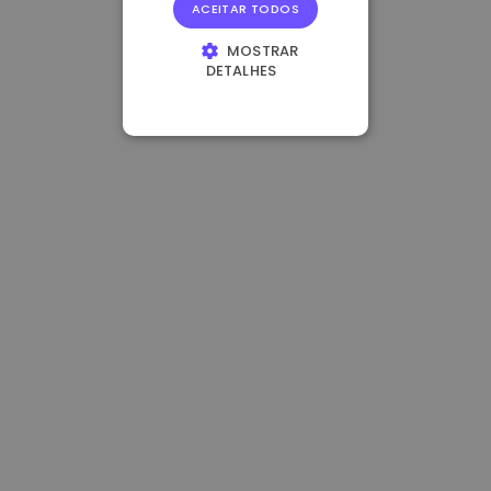
ACEITAR TODOS
MOSTRAR
DETALHES
ESTRITAMENTE
NECESSÁRIOS
DESEMPENHO
DIRECIONAMENTO
FUNCIONALIDADE