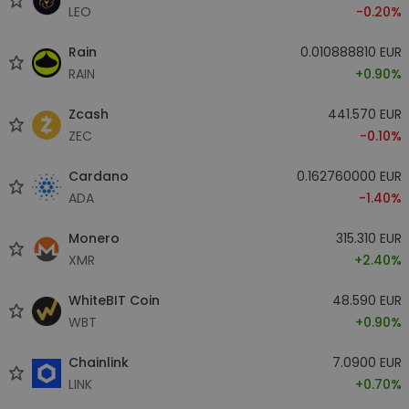
LEO
-0.20%
Rain
0.010888810 EUR
RAIN
+0.90%
Zcash
441.570 EUR
ZEC
-0.10%
Cardano
0.162760000 EUR
ADA
-1.40%
Monero
315.310 EUR
XMR
+2.40%
WhiteBIT Coin
48.590 EUR
WBT
+0.90%
Chainlink
7.0900 EUR
LINK
+0.70%