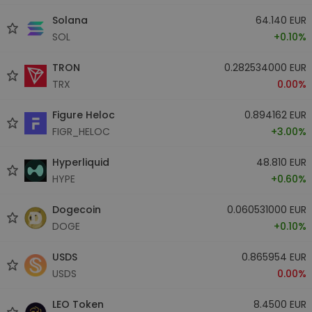
Solana
64.140 EUR
SOL
+0.10%
TRON
0.282534000 EUR
TRX
0.00%
Figure Heloc
0.894162 EUR
FIGR_HELOC
+3.00%
Hyperliquid
48.810 EUR
HYPE
+0.60%
Dogecoin
0.060531000 EUR
DOGE
+0.10%
USDS
0.865954 EUR
USDS
0.00%
LEO Token
8.4500 EUR