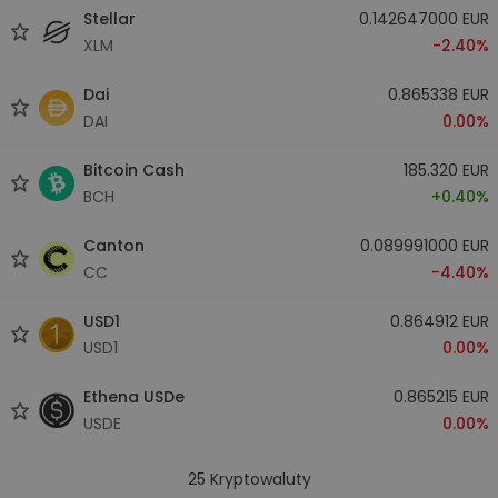
Stellar
0.142647000 EUR
XLM
-2.40%
Dai
0.865338 EUR
DAI
0.00%
Bitcoin Cash
185.320 EUR
BCH
+0.40%
Canton
0.089991000 EUR
CC
-4.40%
USD1
0.864912 EUR
USD1
0.00%
Ethena USDe
0.865215 EUR
USDE
0.00%
25
Kryptowaluty