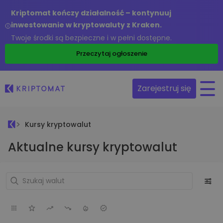
Kriptomat kończy działalność – kontynuuj
inwestowanie w kryptowaluty z Kraken.
Twoje środki są bezpieczne i w pełni dostępne.
Przeczytaj ogłoszenie
Zarejestruj się
Kursy kryptowalut
Aktualne kursy kryptowalut