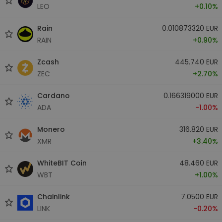
LEO
+0.10%
Rain
0.010873320 EUR
RAIN
+0.90%
Zcash
445.740 EUR
ZEC
+2.70%
Cardano
0.166319000 EUR
ADA
-1.00%
Monero
316.820 EUR
XMR
+3.40%
WhiteBIT Coin
48.460 EUR
WBT
+1.00%
Chainlink
7.0500 EUR
LINK
-0.20%