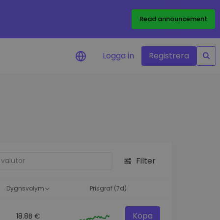
Read announcement
Logga in
Registrera
rm
eringar i realtid för dina
nt
 tillgångar
nvesteringsmöjligheter
Filter
analys
ikter för optimal
a
Dygnsvolym
Prisgraf (7d)
Köpa
18.8B €