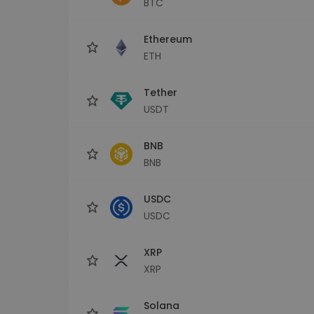
BTC
Investeringsutforskare
Hitta din kryptostrategi
Ethereum
ETH
Tether
USDT
BNB
BNB
USDC
USDC
XRP
XRP
Solana