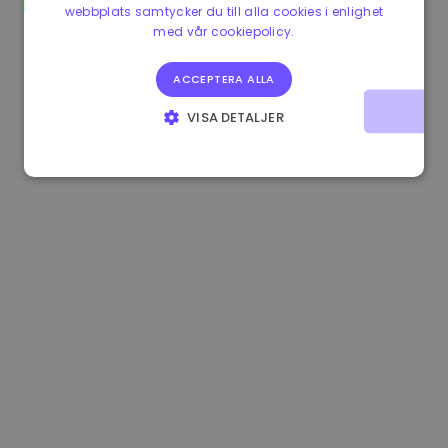
webbplats samtycker du till alla cookies i enlighet
1.170000 €
-1.80%
3.2B €
med vår cookiepolicy.
ACCEPTERA ALLA
VISA DETALJER
STRIKT NÖDVÄNDIGT
PRESTANDA
INRIKTNING
FUNKTIONER