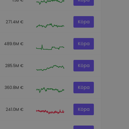
Köpa
271.4M €
Köpa
489.6M €
Köpa
285.5M €
Köpa
360.8M €
Köpa
241.0M €