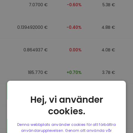
7.0700 €
-0.60%
5.3B €
0.139492000 €
-0.40%
4.8B €
0.864937 €
0.00%
4.0B €
185.770 €
+0.70%
3.7B €
0.864857 €
0.00%
3.5B €
Hej, vi använder
cookies.
0.864781 €
0.00%
3.4B €
Denna webbplats använder cookies för att förbättra
användarupplevelsen. Genom att använda vår