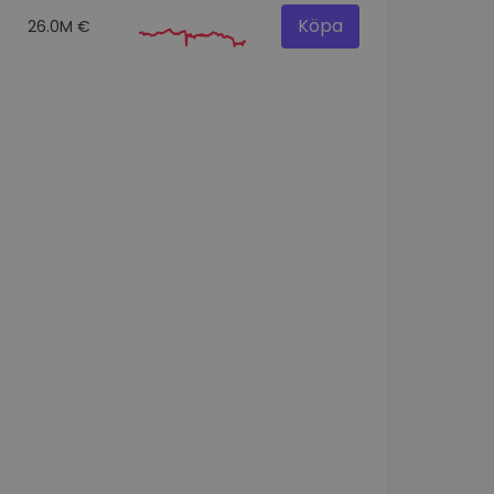
Köpa
26.0M €