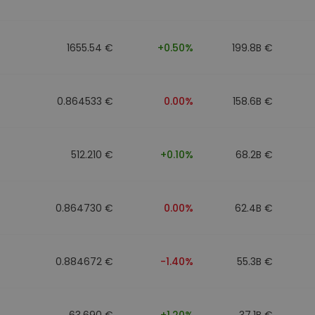
n
1655.54 €
+0.50%
199.8B €
0.864533 €
0.00%
158.6B €
512.210 €
+0.10%
68.2B €
0.864730 €
0.00%
62.4B €
0.884672 €
-1.40%
55.3B €
63.690 €
+1.20%
37.1B €