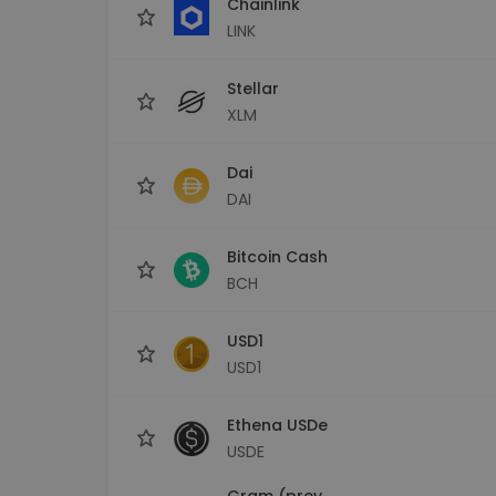
Chainlink
LINK
Stellar
XLM
Dai
DAI
Bitcoin Cash
BCH
USD1
USD1
Ethena USDe
USDE
Gram (prev.