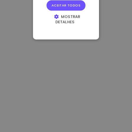
ACEITAR TODOS
MOSTRAR
DETALHES
ESTRITAMENTE
NECESSÁRIOS
DESEMPENHO
DIRECIONAMENTO
FUNCIONALIDADE