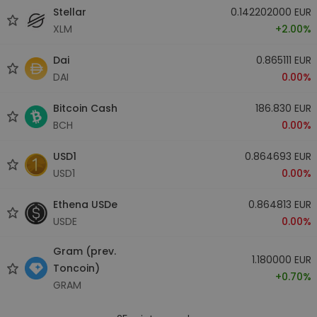
Stellar
0.142202000 EUR
XLM
+2.00%
Dai
0.865111 EUR
DAI
0.00%
Bitcoin Cash
186.830 EUR
BCH
0.00%
USD1
0.864693 EUR
USD1
0.00%
Ethena USDe
0.864813 EUR
USDE
0.00%
Gram (prev.
1.180000 EUR
Toncoin)
+0.70%
GRAM