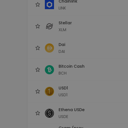
Chainlink
LINK
Stellar
XLM
Dai
DAI
Bitcoin Cash
BCH
USD1
USD1
Ethena USDe
USDE
Gram (prev.