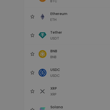
BTC
Raziskovalec naložb
Najdi svojo kripto strategijo
Ethereum
ETH
Tether
USDT
BNB
BNB
USDC
USDC
XRP
XRP
Solana