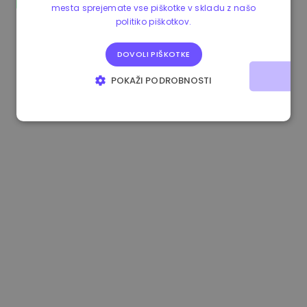
mesta sprejemate vse piškotke v skladu z našo
1.180000 €
+1.90%
3.2B €
politiko piškotkov.
DOVOLI PIŠKOTKE
POKAŽI PODROBNOSTI
NUJNO POTREBNI
IZVEDBENI
CILJANJE
FUNKCIONALNOST