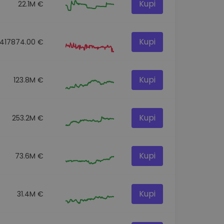
Kupi
22.1M €
Kupi
417874.00 €
Kupi
123.8M €
Kupi
253.2M €
Kupi
73.6M €
Kupi
31.4M €