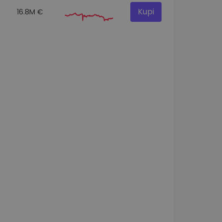
Kupi
16.8M €