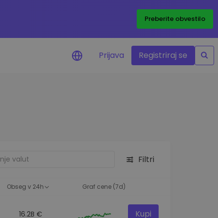
Preberite obvestilo
Prijava
Registriraj se
eni
ije o cenah vaših
ov
dstva
e priložnosti
Filtri
felja
i za optimalno
Obseg v 24h
Graf cene (7d)
Kupi
16.2B €