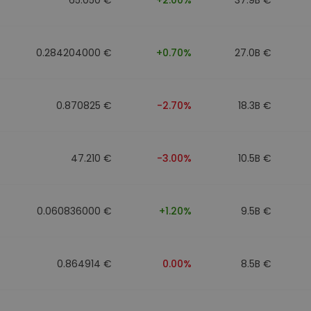
0.284204000 €
+0.70%
27.0B €
0.870825 €
-2.70%
18.3B €
47.210 €
-3.00%
10.5B €
0.060836000 €
+1.20%
9.5B €
0.864914 €
0.00%
8.5B €