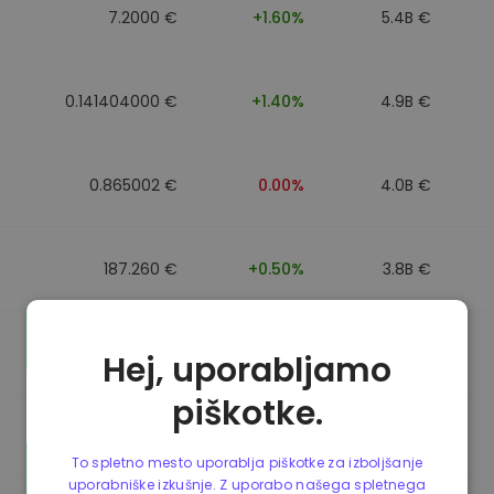
7.2000 €
+1.60%
5.4B €
0.141404000 €
+1.40%
4.9B €
0.865002 €
0.00%
4.0B €
187.260 €
+0.50%
3.8B €
0.864902 €
0.00%
3.5B €
Hej, uporabljamo
piškotke.
0.864733 €
0.00%
3.4B €
To spletno mesto uporablja piškotke za izboljšanje
uporabniške izkušnje. Z uporabo našega spletnega