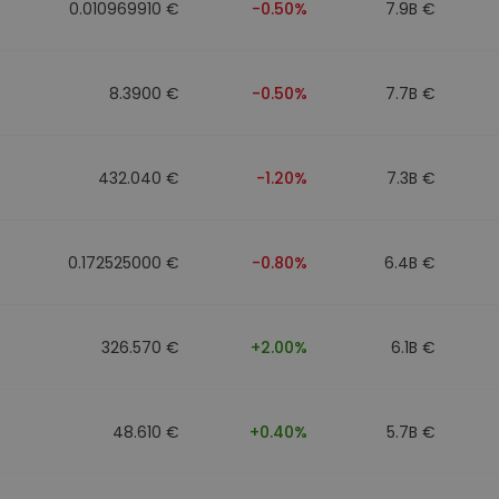
0.010969910 €
-0.50%
7.9B €
8.3900 €
-0.50%
7.7B €
432.040 €
-1.20%
7.3B €
0.172525000 €
-0.80%
6.4B €
326.570 €
+2.00%
6.1B €
48.610 €
+0.40%
5.7B €