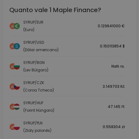
Quanto vale 1 Maple Finance?
SYRUP/EUR
0.129841000 €
(Euro)
SYRUP/USD
0.150113854 $
(Dólar americano)
SYRUP/BGN
NaN лв.
(Lev Búlgaro)
SYRUP/CZK
3.149703 Kč
(Coroa Tcheca)
SYRUP/HUF
47.145 ft
(Forint Húngaro)
SYRUP/PLN
0.558304 zł
(Zloty polonês)