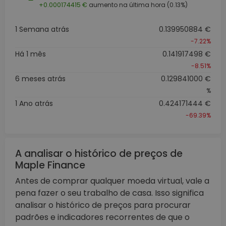
+0.000174415 €
aumento na última hora (0.13%)
1 Semana atrás
0.139950884 €
-7.22%
Há 1 mês
0.141917498 €
-8.51%
6 meses atrás
0.129841000 €
%
1 Ano atrás
0.424171444 €
-69.39%
A analisar o histórico de preços de
Maple Finance
Antes de comprar qualquer moeda virtual, vale a
pena fazer o seu trabalho de casa. Isso significa
analisar o histórico de preços para procurar
padrões e indicadores recorrentes de que o