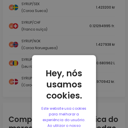
SYRUP/SEK
1.423200 kr
(Coroa Sueca)
SYRUP/CHF
0.121294995 fr.
(Franco suíço)
SYRUP/NOK
1.427938 kr
(Coroa Norueguesa)
SYRUP/RON
0.680962 L
(Leu romeno)
Hey, nós
SYRUP/DKK
usamos
0.970942 kr.
(Coroa Dinamarquesa)
cookies.
Este website usa cookies
para melhorar a
Compreender a dinâmica do
experiência do usuário.
Ao utilizar o nosso