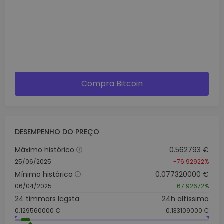
Compra Bitcoin
DESEMPENHO DO PREÇO
Máximo histórico
0.562793 €
25/06/2025
-76.92922%
Mínimo histórico
0.077320000 €
06/04/2025
67.92672%
24 timmars lägsta
24h altíssimo
0.129560000 €
0.133109000 €