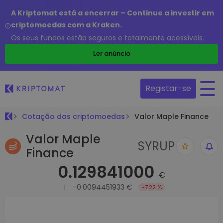
A Kriptomat está a encerrar – Continue a investir em
criptomoedas com a Kraken.
Os seus fundos estão seguros e totalmente acessíveis.
Ler anúncio
Registar-se
Cotação das criptomoedas
Valor Maple Finance
Valor Maple
SYRUP
Finance
0.129841000
€
-0.0094451933 €
-7.22 %