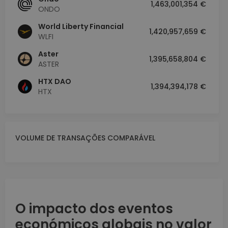
1,463,001,354 €
ONDO
World Liberty Financial
1,420,957,659 €
WLFI
Aster
1,395,658,804 €
ASTER
HTX DAO
1,394,394,178 €
HTX
VOLUME DE TRANSAÇÕES COMPARÁVEL
O impacto dos eventos
económicos globais no valor