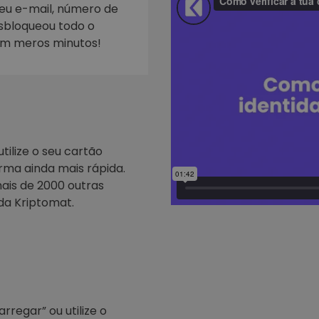
seu e-mail, número de
esbloqueou todo o
Investimentos
ratégia cripto
em meros minutos!
tilize o seu cartão
rma ainda mais rápida.
ais de 2000 outras
da Kriptomat.
regar” ou utilize o