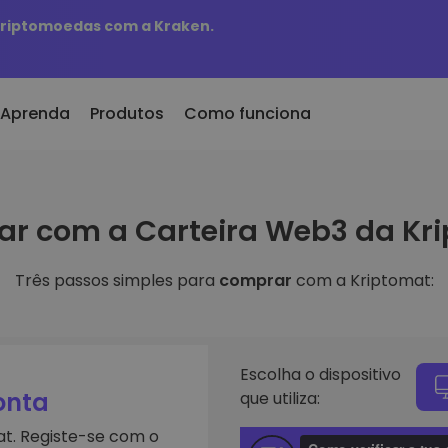
 criptomoedas com a Kraken.
Aprenda
Produtos
Como funciona
er Cripto
KriptoEarn
r com a Carteira Web3 da Kr
onado/s Recentemente
300
Ganhe recompensas com as suas
tokens adicionados à
criptomoedas
mat
Três passos simples para
comprar
com a Kriptomat:
Cofre
eu comprasse 100 euros
Guarde criptomoedas para o seu
s à escolha
futuro
 valeria
ligentes
Compra Recorrente
e investir em
Investimentos regulares
Escolha o dispositivo
programados (DCA)
onta
que utiliza:
iptomat
criptomoedas
t. Registe-se com o