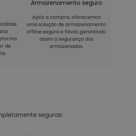
Armazenamento seguro
Após a compra, oferecemos
icidade
uma solução de armazenamento
ina
offline segura e fiável, garantindo
taforma
assim a segurança dos
or de
armazenados.
te.
mpletamente seguras: