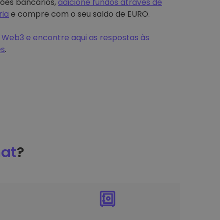
tões bancários,
adicione fundos através de
ria
e compre com o seu saldo de EURO.
 Web3 e encontre aqui as respostas às
es
.
at
?