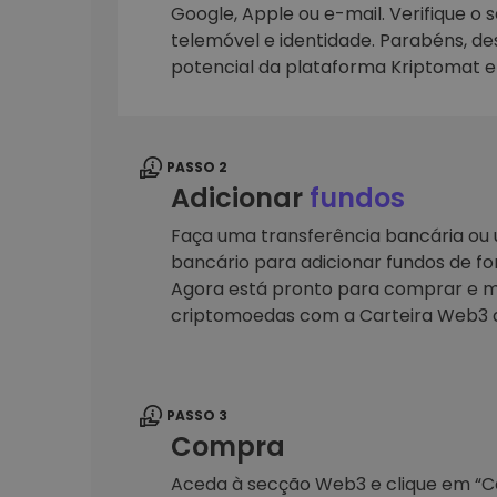
Google, Apple ou e-mail. Verifique o 
telemóvel e identidade. Parabéns, d
Explorador de 
Encontra a tua est
potencial da plataforma Kriptomat 
PASSO 2
Adicionar
fundos
Faça uma transferência bancária ou u
bancário para adicionar fundos de fo
Agora está pronto para comprar e m
criptomoedas com a Carteira Web3 
PASSO 3
Compra
Aceda à secção Web3 e clique em “Car