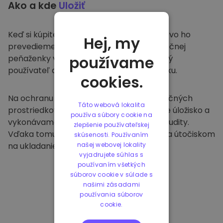
Ako a kde
Uložiť
Keď si kúpite na
Kriptomat
, bezproblémovo ho
Hej, my
prevedieme do vašej vyhradenej a bezpečnej
peňaženky v rámci našej platformy. Každý
používame
používateľ dostane individuálnu peňaženku.
cookies.
Na ochranu našich zákazníkov a ich finančných
Táto webová lokalita
prostriedkov ponúkame bezpečné offline úložisko a
používa súbory cookie na
vykonávame pravidelné bezpečnostné audity.
zlepšenie používateľskej
Vďaka tomuto prístupu je naša platforma útočiskom
skúsenosti. Používaním
na ukladanie a iných kryptomien.
našej webovej lokality
vyjadrujete súhlas s
používaním všetkých
súborov cookie v súlade s
našimi zásadami
používania súborov
cookie.