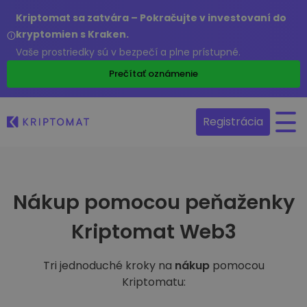
Kriptomat sa zatvára – Pokračujte v investovaní do
kryptomien s Kraken.
Vaše prostriedky sú v bezpečí a plne prístupné.
Prečítať oznámenie
Registrácia
Nákup pomocou peňaženky
Kriptomat Web3
Tri jednoduché kroky na
nákup
pomocou
Kriptomatu: