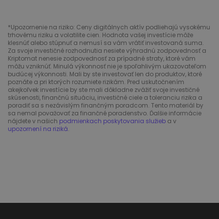
*Upozornenie na riziko: Ceny digitálnych aktív podliehajú vysokému
trhovému riziku a volatilite cien. Hodnota vašej investície môže
klesnúť alebo stúpnuť a nemusí sa vám vrátiť investovaná suma.
Za svoje investičné rozhodnutia nesiete výhradnú zodpovednosť a
Kriptomat nenesie zodpovednosť za prípadné straty, ktoré vám
môžu vzniknúť. Minulá výkonnosť nie je spoľahlivým ukazovateľom
budúcej výkonnosti. Mali by ste investovať len do produktov, ktoré
poznáte a pri ktorých rozumiete rizikám. Pred uskutočnením
akejkoľvek investície by ste mali dôkladne zvážiť svoje investičné
skúsenosti, finančnú situáciu, investičné ciele a toleranciu rizika a
poradiť sa s nezávislým finančným poradcom. Tento materiál by
sa nemal považovať za finančné poradenstvo. Ďalšie informácie
nájdete v našich
podmienkach poskytovania služieb
a v
upozornení na riziká
.