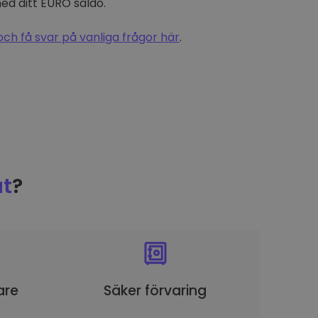
d ditt EURO saldo.
och få svar på vanliga frågor här
.
t
?
are
Säker förvaring