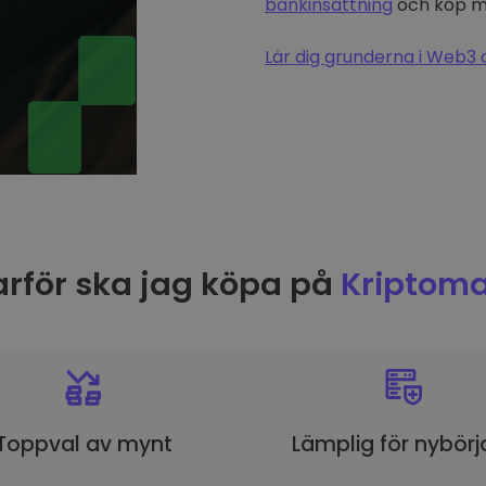
bankinsättning
och köp me
Lär dig grunderna i Web3 
rför ska jag köpa på
Kriptoma
Toppval av mynt
Lämplig för nybörj