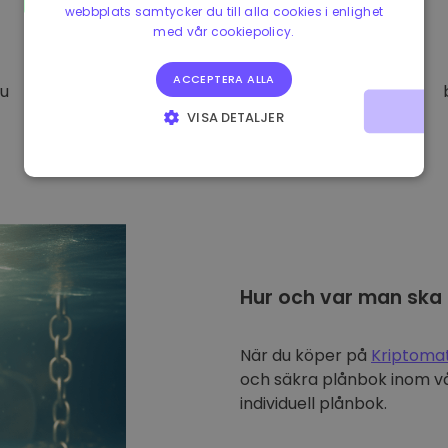
webbplats samtycker du till alla cookies i enlighet
med vår cookiepolicy.
ACCEPTERA ALLA
Du
VISA DETALJER
STRIKT NÖDVÄNDIGT
PRESTANDA
INRIKTNING
FUNKTIONER
Hur och var man ska
När du köper på
Kriptoma
och säkra plånbok inom vå
individuell plånbok.