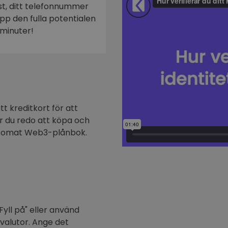
ost, ditt telefonnummer
n
 upp den fulla potentialen
minuter!
t kreditkort för att
är du redo att köpa och
ptomat Web3-plånbok.
Fyll på" eller använd
ovalutor. Ange det