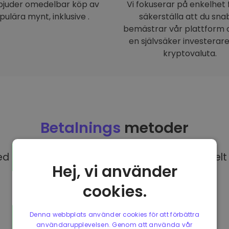
rbjuder omedelbar köp av
Vi fokuserar på enkelhet 
pulära mynt, inklusive .
säkerställa att du sna
bemästrar vår plattform o
en självsäker investerar
kryptovaluta.
Betalnings
metoder
 EUR på Kriptomat har du tillgång till olika helt 
Hej, vi använder
cookies.
Denna webbplats använder cookies för att förbättra
användarupplevelsen. Genom att använda vår