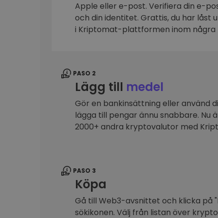
Apple eller e-post. Verifiera din e-p
Investeringsutforskare
och din identitet. Grattis, du har låst
Hitta din kryptostrategi
i Kriptomat-plattformen inom några 
PASO 2
Lägg till
medel
Gör en bankinsättning eller använd dit
lägga till pengar ännu snabbare. Nu 
2000+ andra kryptovalutor med Kri
PASO 3
Köpa
Gå till Web3-avsnittet och klicka på "
sökikonen. Välj från listan över krypt