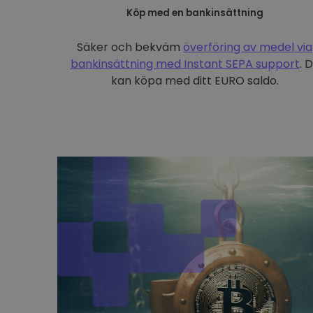
Köp med en bankinsättning
Säker och bekväm
överföring av medel via
bankinsättning med
Instant SEPA support
. 
kan köpa med ditt EURO saldo.