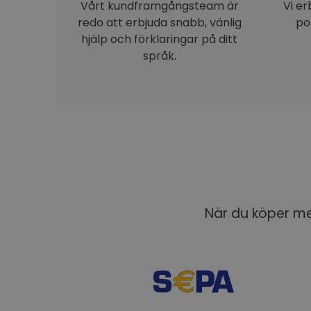
Vårt kundframgångsteam är
Vi e
redo att erbjuda snabb, vänlig
po
hjälp och förklaringar på ditt
språk.
När du köper med