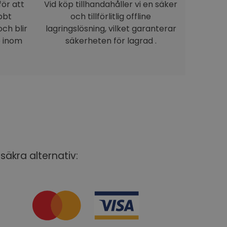
för att
Vid köp tillhandahåller vi en säker
bbt
och tillförlitlig offline
ch blir
lagringslösning, vilket garanterar
e inom
säkerheten för lagrad .
säkra alternativ: