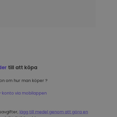
der
till att köpa
ion om hur man köper ?
-konto via mobilappen
t
savgifter,
lägg till medel genom att göra en