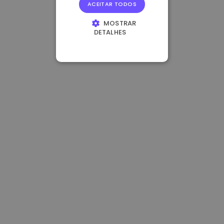
ACEITAR TODOS
MOSTRAR
DETALHES
ESTRITAMENTE
NECESSÁRIOS
DESEMPENHO
DIRECIONAMENTO
FUNCIONALIDADE