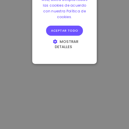
las cookies de acuerdo
con nuestra Política de
cookies.
ACEPTAR TODO
MOSTRAR
DETALLES
COOKIES
ESTRICTAMENTE
NECESARIAS
COOKIES DE
RENDIMIENTO
COOKIES DE
PREFERENCIAS
COOKIES DE
FUNCIONALIDAD