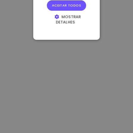
ACEITAR TODOS
MOSTRAR
DETALHES
ESTRITAMENTE
NECESSÁRIOS
DESEMPENHO
DIRECIONAMENTO
FUNCIONALIDADE