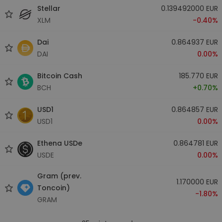
Stellar
0.139492000 EUR
XLM
-0.40%
Dai
0.864937 EUR
DAI
0.00%
Bitcoin Cash
185.770 EUR
BCH
+0.70%
USD1
0.864857 EUR
USD1
0.00%
Ethena USDe
0.864781 EUR
USDE
0.00%
Gram (prev.
1.170000 EUR
Toncoin)
-1.80%
GRAM