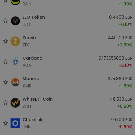
RAIN
+1.30%
LEO Token
8.4400 EUR
LEO
+0.10%
Zcash
440.710 EUR
ZEC
+2.90%
Cardano
0.173655000 EUR
ADA
-2.10%
Monero
325.860 EUR
XMR
+1.90%
WhiteBIT Coin
48.530 EUR
WBT
+0.60%
Chainlink
7.0700 EUR
LINK
-0.60%