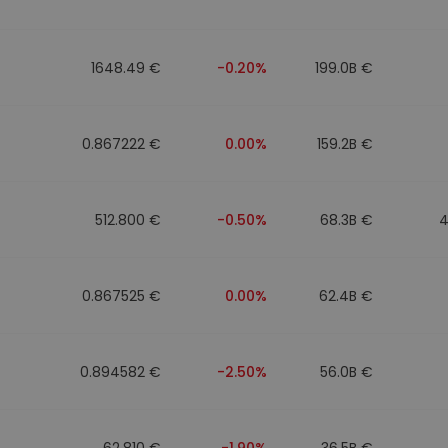
Investimentos
ratégia cripto
1648.49 €
-0.20%
199.0B €
0.867222 €
0.00%
159.2B €
512.800 €
-0.50%
68.3B €
4
0.867525 €
0.00%
62.4B €
0.894582 €
-2.50%
56.0B €
62.810 €
-1.90%
36.5B €