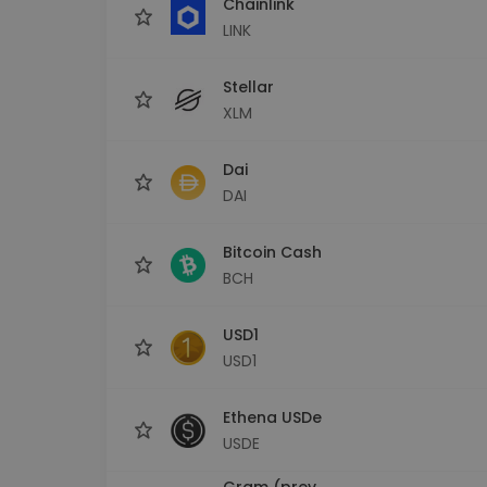
Chainlink
LINK
Stellar
XLM
Dai
DAI
Bitcoin Cash
BCH
USD1
USD1
Ethena USDe
USDE
Gram (prev.