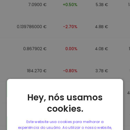
7.0900 €
+0.50%
5.3B €
0.139786000 €
-2.70%
4.8B €
0.867902 €
0.00%
4.0B €
184.270 €
-0.80%
3.7B €
0.867510 €
0.00%
3.5B €
4
Hey, nós usamos
cookies.
0.867411 €
0.00%
3.4B €
Este website usa cookies para melhorar a
experiência do usuário. Ao utilizar o nosso website,