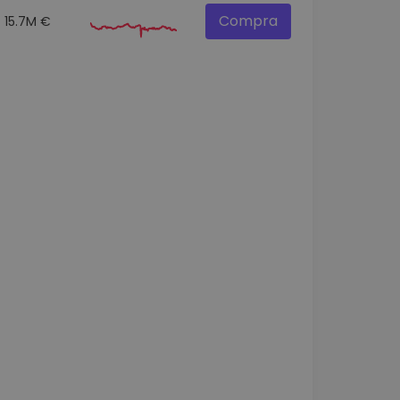
Compra
15.7M €