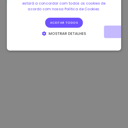
estará a concordar com todos os cookies de
1.190000 €
-2.10%
3.3B €
acordo com nossa Política de Cookies.
ACEITAR TODOS
MOSTRAR DETALHES
ESTRITAMENTE NECESSÁRIOS
DESEMPENHO
DIRECIONAMENTO
FUNCIONALIDADE