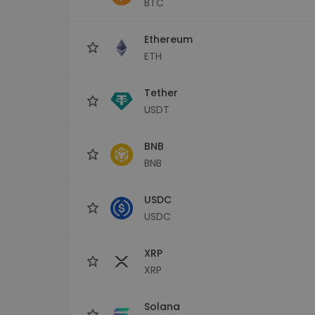
BTC
Explorador de 
Encontra a tua est
Ethereum
ETH
Tether
USDT
BNB
BNB
USDC
USDC
XRP
XRP
Solana