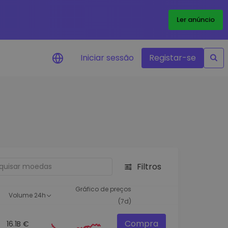
Ler anúncio
Iniciar sessão
Registar-se
Alerta de preços
Atualizações de preços em tempo
real para os seus tokens favoritos
Explorar Ativos
Descubra oportunidades de
investimento
Filtros
Análise do Portefólio
Ideias inteligentes para um
Gráfico de preços
Volume 24h
desempenho ótimo
(7d)
Compra
16.1B €