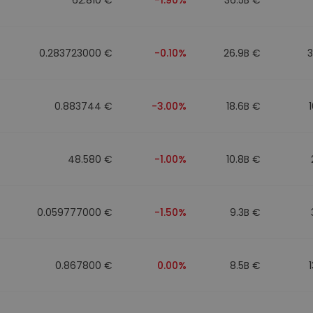
0.283723000 €
-0.10%
26.9B €
0.883744 €
-3.00%
18.6B €
48.580 €
-1.00%
10.8B €
0.059777000 €
-1.50%
9.3B €
0.867800 €
0.00%
8.5B €