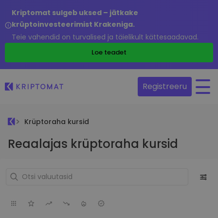
Kriptomat sulgeb uksed – jätkake
krüptoinvesteerimist Krakeniga.
Teie vahendid on turvalised ja täielikult kättesaadavad.
Loe teadet
Registreeru
Krüptoraha kursid
Reaalajas krüptoraha kursid