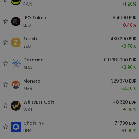
RAIN
+1.20%
LEO Token
8.4000 EUR
LEO
-0.40%
Zcash
439.200 EUR
ZEC
+0.70%
Cardano
0.173811000 EUR
ADA
+0.90%
Monero
329.370 EUR
XMR
+3.40%
WhiteBIT Coin
48.620 EUR
WBT
+1.10%
Chainlink
7.1700 EUR
LINK
+1.90%