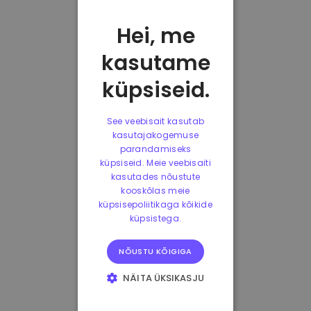
Hei, me
kasutame
küpsiseid.
See veebisait kasutab
kasutajakogemuse
parandamiseks
küpsiseid. Meie veebisaiti
kasutades nõustute
kooskõlas meie
küpsisepoliitikaga kõikide
küpsistega.
NÕUSTU KÕIGIGA
NÄITA ÜKSIKASJU
HÄDAVAJALIKUD