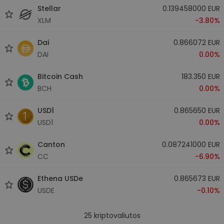
Stellar
0.139458000 EUR
XLM
-3.80%
Dai
0.866072 EUR
DAI
0.00%
Bitcoin Cash
183.350 EUR
BCH
0.00%
USD1
0.865650 EUR
USD1
0.00%
Canton
0.087241000 EUR
CC
-6.90%
Ethena USDe
0.865673 EUR
USDE
-0.10%
25
kriptovaliutos