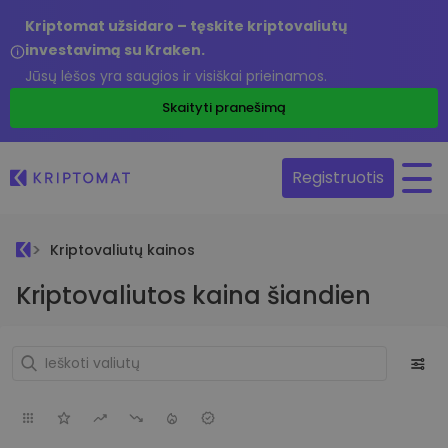
Kriptomat užsidaro – tęskite kriptovaliutų
investavimą su Kraken.
Jūsų lėšos yra saugios ir visiškai prieinamos.
Skaityti pranešimą
Registruotis
Kriptovaliutų kainos
Kriptovaliutos kaina šiandien