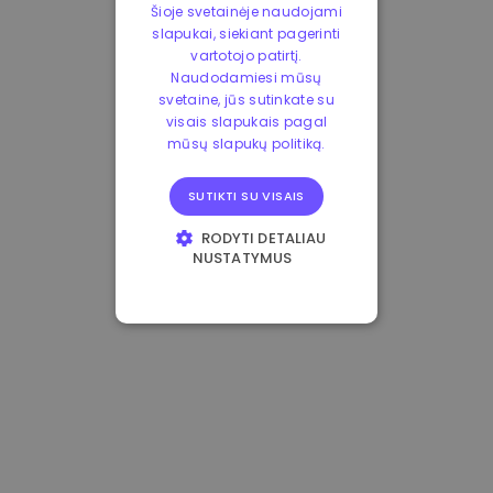
Šioje svetainėje naudojami
slapukai, siekiant pagerinti
vartotojo patirtį.
Naudodamiesi mūsų
svetaine, jūs sutinkate su
visais slapukais pagal
mūsų slapukų politiką.
SUTIKTI SU VISAIS
RODYTI DETALIAU
NUSTATYMUS
BŪTINIEJI
VEIKIMĄ GERINANTYS
TIKSLINIAI
FUNKCINIAI