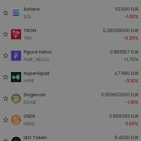
Solana
63.590 EUR
SOL
-1.00%
TRON
0.283139000 EUR
TRX
-0.30%
Figure Heloc
0.883557 EUR
FIGR_HELOC
+1.70%
Hyperliquid
47.980 EUR
HYPE
-3.10%
Dogecoin
0.059902000 EUR
DOGE
-1.10%
USDS
0.866093 EUR
USDS
0.00%
LEO Token
8.4500 EUR