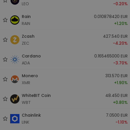
LEO
-0.20%
Rain
0.010878420 EUR
RAIN
+1.20%
Zcash
427.540 EUR
ZEC
-4.20%
Cardano
0.165465000 EUR
ADA
-3.70%
Monero
313.570 EUR
XMR
+1.90%
WhiteBIT Coin
48.450 EUR
WBT
+0.80%
Chainlink
7.0500 EUR
LINK
-1.10%