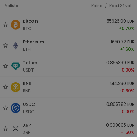
/
Valiuta
Kaina
Keisti 24 val.
Bitcoin
55926.00 EUR
BTC
+0.70%
Ethereum
1650.72 EUR
ETH
+1.60%
Tether
0.865399 EUR
USDT
0.00%
BNB
514.280 EUR
BNB
-0.60%
USDC
0.865782 EUR
USDC
0.00%
XRP
0.909005 EUR
XRP
-1.60%