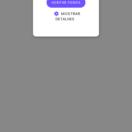
ACEITAR TODOS
MOSTRAR
DETALHES
ESTRITAMENTE
NECESSÁRIOS
DESEMPENHO
DIRECIONAMENTO
FUNCIONALIDADE