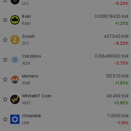
LEO
-0.20%
Rain
0.010878420 EUR
RAIN
+1.20%
Zcash
427.540 EUR
ZEC
-4.20%
Cardano
0.165465000 EUR
ADA
-3.70%
Monero
313.570 EUR
XMR
+1.90%
WhiteBIT Coin
48.450 EUR
WBT
+0.80%
Chainlink
7.0500 EUR
LINK
-1.10%