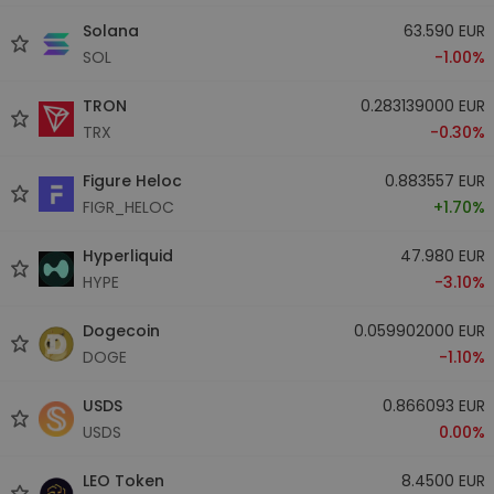
Solana
63.590 EUR
SOL
-1.00%
TRON
0.283139000 EUR
TRX
-0.30%
Figure Heloc
0.883557 EUR
FIGR_HELOC
+1.70%
Hyperliquid
47.980 EUR
HYPE
-3.10%
Dogecoin
0.059902000 EUR
DOGE
-1.10%
USDS
0.866093 EUR
USDS
0.00%
LEO Token
8.4500 EUR