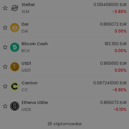
Stellar
0.139458000 EUR
XLM
-3.80%
Dai
0.866072 EUR
DAI
0.00%
Bitcoin Cash
183.350 EUR
BCH
0.00%
USD1
0.865650 EUR
USD1
0.00%
Canton
0.087241000 EUR
CC
-6.90%
Ethena USDe
0.865673 EUR
USDE
-0.10%
25
criptomoedas