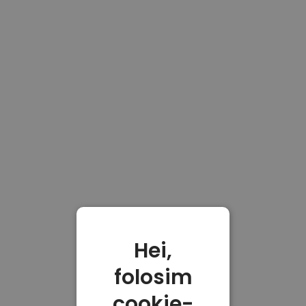
Hei,
folosim
cookie-