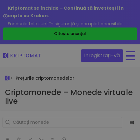
Kriptomat se închide – Continuă să investești în
cripto cu Kraken.
Fondurile tale sunt în siguranță și complet accesibile.
Citește anunțul
Înregistrați–vă
Prețurile criptomonedelor
Criptomonede – Monede virtuale
live