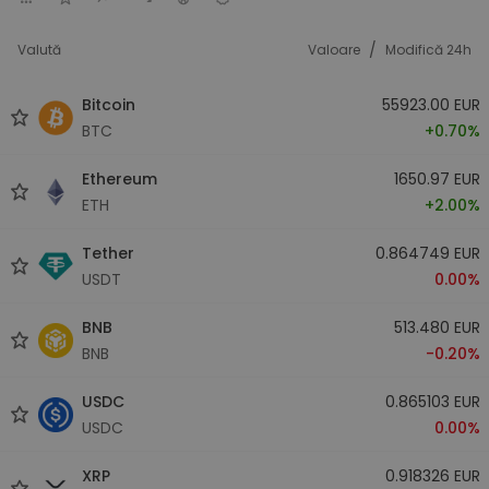
/
Valută
Valoare
Modifică 24h
Bitcoin
55923.00 EUR
BTC
+0.70%
Ethereum
1650.97 EUR
ETH
+2.00%
Tether
0.864749 EUR
USDT
0.00%
BNB
513.480 EUR
BNB
-0.20%
USDC
0.865103 EUR
USDC
0.00%
XRP
0.918326 EUR