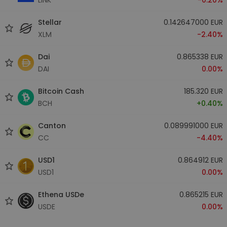
Stellar
0.142647000 EUR
XLM
-2.40%
Dai
0.865338 EUR
DAI
0.00%
Bitcoin Cash
185.320 EUR
BCH
+0.40%
Canton
0.089991000 EUR
CC
-4.40%
USD1
0.864912 EUR
USD1
0.00%
Ethena USDe
0.865215 EUR
USDE
0.00%