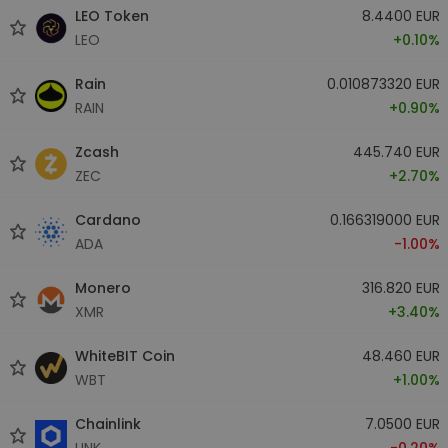
LEO Token
8.4400 EUR
LEO
+0.10%
Rain
0.010873320 EUR
RAIN
+0.90%
Zcash
445.740 EUR
ZEC
+2.70%
Cardano
0.166319000 EUR
ADA
-1.00%
Monero
316.820 EUR
XMR
+3.40%
WhiteBIT Coin
48.460 EUR
WBT
+1.00%
Chainlink
7.0500 EUR
LINK
-0.20%