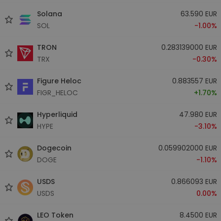
Solana
63.590 EUR
SOL
-1.00%
TRON
0.283139000 EUR
TRX
-0.30%
Figure Heloc
0.883557 EUR
FIGR_HELOC
+1.70%
Hyperliquid
47.980 EUR
HYPE
-3.10%
Dogecoin
0.059902000 EUR
DOGE
-1.10%
USDS
0.866093 EUR
USDS
0.00%
LEO Token
8.4500 EUR