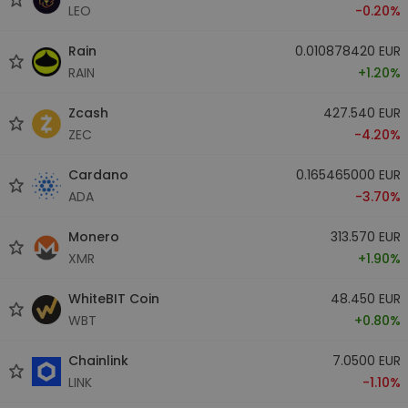
LEO
-0.20%
Rain
0.010878420 EUR
RAIN
+1.20%
Zcash
427.540 EUR
ZEC
-4.20%
Cardano
0.165465000 EUR
ADA
-3.70%
Monero
313.570 EUR
XMR
+1.90%
WhiteBIT Coin
48.450 EUR
WBT
+0.80%
Chainlink
7.0500 EUR
LINK
-1.10%