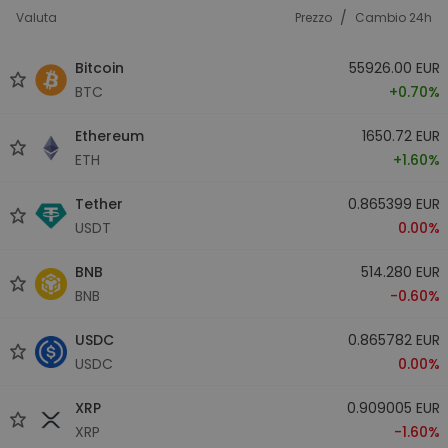
/
Valuta
Prezzo
Cambio 24h
Bitcoin
55926.00 EUR
BTC
+0.70%
Ethereum
1650.72 EUR
ETH
+1.60%
Tether
0.865399 EUR
USDT
0.00%
BNB
514.280 EUR
BNB
-0.60%
USDC
0.865782 EUR
USDC
0.00%
XRP
0.909005 EUR
XRP
-1.60%