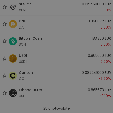
Stellar
0.139458000 EUR
XLM
-3.80%
Dai
0.866072 EUR
DAI
0.00%
Bitcoin Cash
183.350 EUR
BCH
0.00%
USD1
0.865650 EUR
USD1
0.00%
Canton
0.087241000 EUR
CC
-6.90%
Ethena USDe
0.865673 EUR
USDE
-0.10%
25
criptovalute