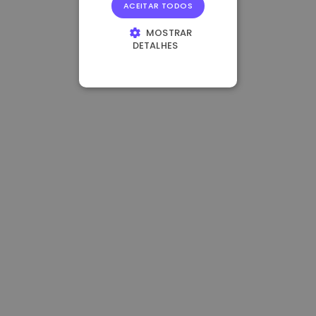
ACEITAR TODOS
MOSTRAR
DETALHES
ESTRITAMENTE
NECESSÁRIOS
DESEMPENHO
DIRECIONAMENTO
FUNCIONALIDADE