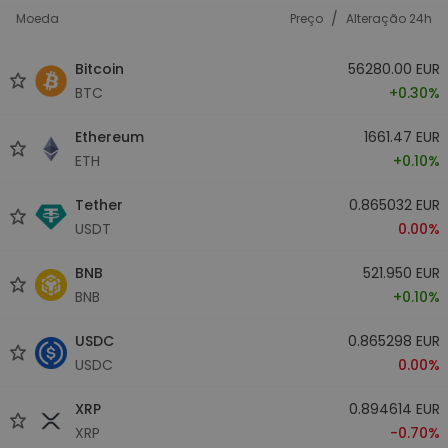
/
Moeda
Preço
Alteração 24h
Bitcoin
56280.00 EUR
BTC
+0.30%
Ethereum
1661.47 EUR
ETH
+0.10%
Tether
0.865032 EUR
USDT
0.00%
BNB
521.950 EUR
BNB
+0.10%
USDC
0.865298 EUR
USDC
0.00%
XRP
0.894614 EUR
XRP
-0.70%