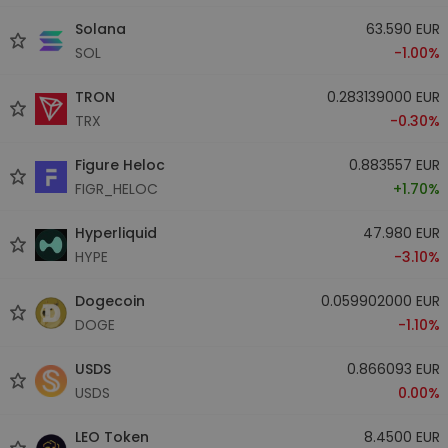
Solana
63.590 EUR
SOL
-1.00%
TRON
0.283139000 EUR
TRX
-0.30%
Figure Heloc
0.883557 EUR
FIGR_HELOC
+1.70%
Hyperliquid
47.980 EUR
HYPE
-3.10%
Dogecoin
0.059902000 EUR
DOGE
-1.10%
USDS
0.866093 EUR
USDS
0.00%
LEO Token
8.4500 EUR