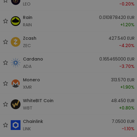
LEO
-0.20%
Rain
0.010878420 EUR
RAIN
+1.20%
Zcash
427.540 EUR
ZEC
-4.20%
Cardano
0.165465000 EUR
ADA
-3.70%
Monero
313.570 EUR
XMR
+1.90%
WhiteBIT Coin
48.450 EUR
WBT
+0.80%
Chainlink
7.0500 EUR
LINK
-1.10%