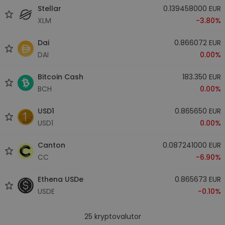
Stellar
0.139458000 EUR
XLM
-3.80%
Dai
0.866072 EUR
DAI
0.00%
Bitcoin Cash
183.350 EUR
BCH
0.00%
USD1
0.865650 EUR
USD1
0.00%
Canton
0.087241000 EUR
CC
-6.90%
Ethena USDe
0.865673 EUR
USDE
-0.10%
25
kryptovalutor