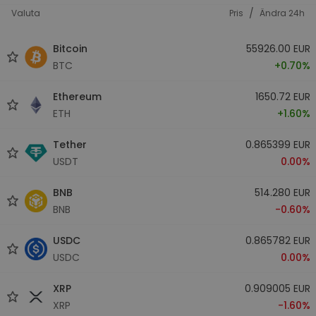
/
Valuta
Pris
Ändra 24h
Bitcoin
55926.00 EUR
BTC
+0.70%
Ethereum
1650.72 EUR
ETH
+1.60%
Tether
0.865399 EUR
USDT
0.00%
BNB
514.280 EUR
BNB
-0.60%
USDC
0.865782 EUR
USDC
0.00%
XRP
0.909005 EUR
XRP
-1.60%