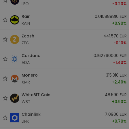
LEO
-0.20%
Rain
0.010888810 EUR
RAIN
+0.90%
Zcash
441.570 EUR
ZEC
-0.10%
Cardano
0.162760000 EUR
ADA
-1.40%
Monero
315.310 EUR
XMR
+2.40%
WhiteBIT Coin
48.590 EUR
WBT
+0.90%
Chainlink
7.0900 EUR
LINK
+0.70%