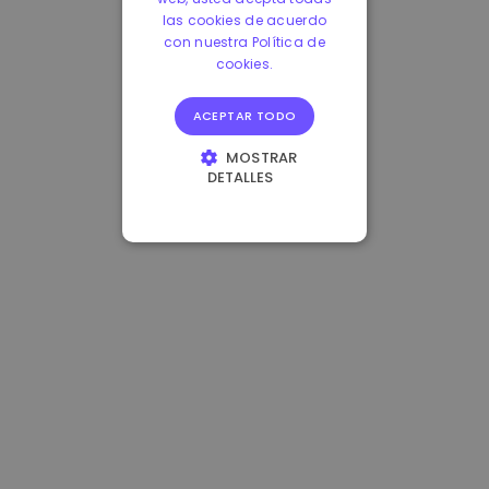
las cookies de acuerdo
con nuestra Política de
cookies.
ACEPTAR TODO
MOSTRAR
DETALLES
COOKIES
ESTRICTAMENTE
NECESARIAS
COOKIES DE
RENDIMIENTO
COOKIES DE
PREFERENCIAS
COOKIES DE
FUNCIONALIDAD