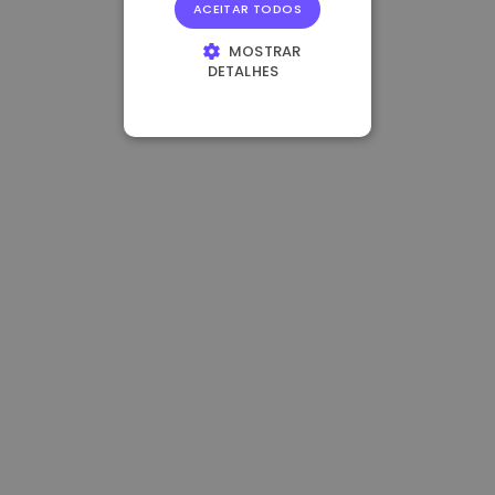
ACEITAR TODOS
MOSTRAR
DETALHES
ESTRITAMENTE
NECESSÁRIOS
DESEMPENHO
DIRECIONAMENTO
FUNCIONALIDADE