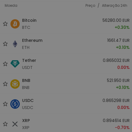
/
Moeda
Preço
Alteração 24h
Bitcoin
56280.00 EUR
BTC
+0.30%
Ethereum
1661.47 EUR
ETH
+0.10%
Tether
0.865032 EUR
USDT
0.00%
BNB
521.950 EUR
BNB
+0.10%
USDC
0.865298 EUR
USDC
0.00%
XRP
0.894614 EUR
XRP
-0.70%