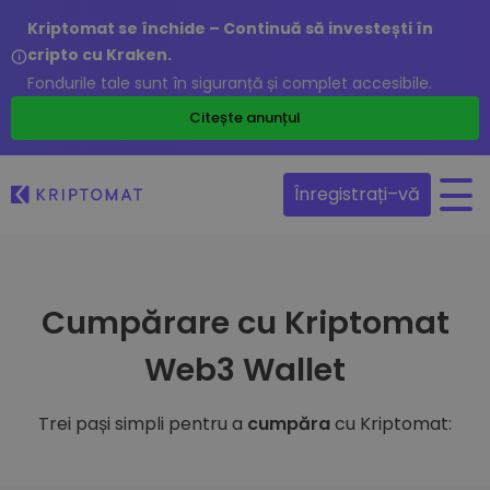
Kriptomat se închide – Continuă să investești în
cripto cu Kraken.
Fondurile tale sunt în siguranță și complet accesibile.
Citește anunțul
Înregistrați–vă
Cumpărare cu Kriptomat
Web3 Wallet
Trei pași simpli pentru a
cumpăra
cu Kriptomat: