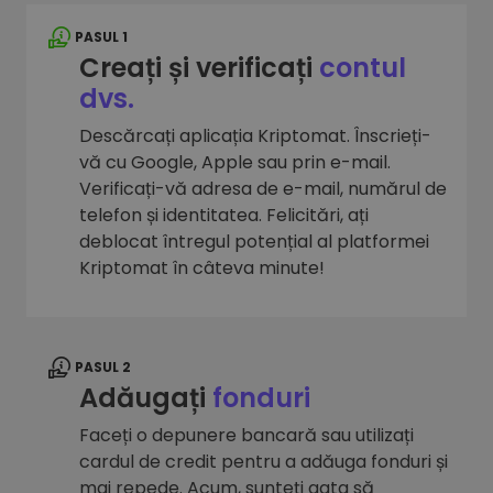
PASUL 1
Creați și verificați
contul
dvs.
Descărcați aplicația Kriptomat. Înscrieți-
vă cu Google, Apple sau prin e-mail.
Verificați-vă adresa de e-mail, numărul de
telefon și identitatea. Felicitări, ați
deblocat întregul potențial al platformei
Kriptomat în câteva minute!
PASUL 2
Adăugați
fonduri
Faceți o depunere bancară sau utilizați
cardul de credit pentru a adăuga fonduri și
mai repede. Acum, sunteți gata să