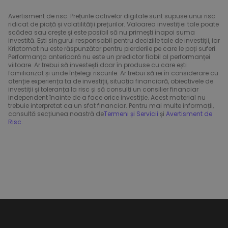
Avertisment de risc: Prețurile activelor digitale sunt supuse unui risc
ridicat de piață și volatilității prețurilor. Valoarea investiției tale poate
scădea sau crește și este posibil să nu primești înapoi suma
investită. Ești singurul responsabil pentru deciziile tale de investiții, iar
Kriptomat nu este răspunzător pentru pierderile pe care le poți suferi.
Performanța anterioară nu este un predictor fiabil al performanței
viitoare. Ar trebui să investești doar în produse cu care ești
familiarizat și unde înțelegi riscurile. Ar trebui să iei în considerare cu
atenție experiența ta de investiții, situația financiară, obiectivele de
investiții și toleranța la risc și să consulți un consilier financiar
independent înainte de a face orice investiție. Acest material nu
trebuie interpretat ca un sfat financiar. Pentru mai multe informații,
consultă secțiunea noastră de
Termeni și Servicii
și
Avertisment de
Risc
.