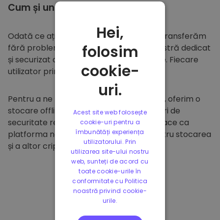
Cum și unde să
stocați
Hei,
Odată ce ați cumpărat pe
Kriptomat
, îl transferăm
folosim
fără probleme în portofelul dumneavoastră dedicat
și securizat din cadrul platformei noastre. Fiecare
cookie-
utilizator primește un portofel individual.
uri.
Pentru a ne proteja clienții și fondurile lor, oferim o
stocare offline sigură și efectuăm audituri de
Acest site web folosește
securitate regulate. Această abordare face ca
cookie-uri pentru a
îmbunătăți experiența
platforma noastră să fie un paradis pentru stocarea
utilizatorului. Prin
și a altor criptomonede.
utilizarea site-ului nostru
web, sunteți de acord cu
toate cookie-urile în
conformitate cu Politica
noastră privind cookie-
urile.