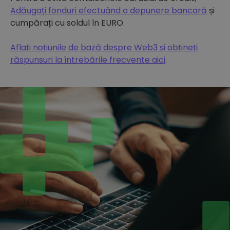
Adăugați fonduri efectuând o depunere bancară
și
cumpărați cu soldul în EURO.
Aflați noțiunile de bază despre Web3 și obțineți
răspunsuri la întrebările frecvente aici
.