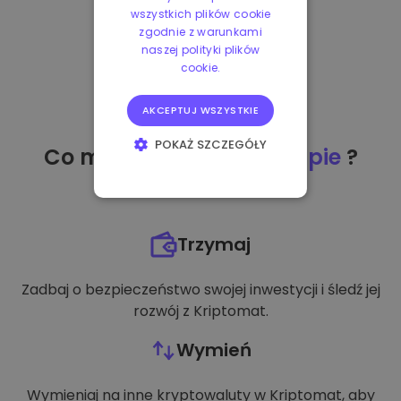
wszystkich plików cookie
zgodnie z warunkami
naszej polityki plików
cookie.
AKCEPTUJ WSZYSTKIE
POKAŻ SZCZEGÓŁY
Co mogę zrobić
po zakupie
?
NIEZBĘDNE
WYDAJNOŚĆ
Trzymaj
TARGETOWANIE
Zadbaj o bezpieczeństwo swojej inwestycji i śledź jej
FUNKCJONALNOŚĆ
rozwój z Kriptomat.
Wymień
Wymieniaj na inne kryptowaluty w Kriptomat, aby