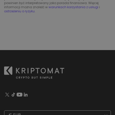
powinien być interpretowany jako porada finansowa. Więcej
informacji można znaleźć w
warunkach korzystania z usługi
i
ostrzeżeniu o ryzyku
.
€ EUR