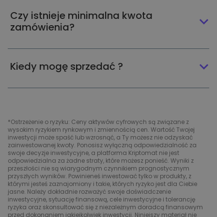
Czy istnieje minimalna kwota
zamówienia?
Kiedy mogę sprzedać ?
*Ostrzeżenie o ryzyku: Ceny aktywów cyfrowych są związane z
wysokim ryzykiem rynkowym i zmiennością cen. Wartość Twojej
inwestycji może spaść lub wzrosnąć, a Ty możesz nie odzyskać
zainwestowanej kwoty. Ponosisz wyłączną odpowiedzialność za
swoje decyzje inwestycyjne, a platforma Kriptomat nie jest
odpowiedzialna za żadne straty, które możesz ponieść. Wyniki z
przeszłości nie są wiarygodnym czynnikiem prognostycznym
przyszłych wyników. Powinieneś inwestować tylko w produkty, z
którymi jesteś zaznajomiony i takie, których ryzyko jest dla Ciebie
jasne. Należy dokładnie rozważyć swoje doświadczenie
inwestycyjne, sytuację finansową, cele inwestycyjne i tolerancję
ryzyka oraz skonsultować się z niezależnym doradcą finansowym
przed dokonaniem jakiejkolwiek inwestycji. Niniejszy materiał nie