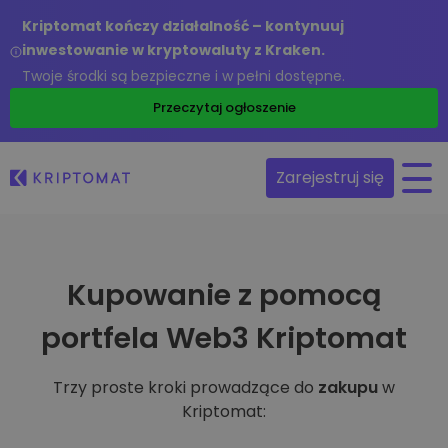
Kriptomat kończy działalność – kontynuuj
inwestowanie w kryptowaluty z Kraken.
Twoje środki są bezpieczne i w pełni dostępne.
Przeczytaj ogłoszenie
Zarejestruj się
Kupowanie z pomocą
portfela Web3 Kriptomat
Trzy proste kroki prowadzące do
zakupu
w
Kriptomat: