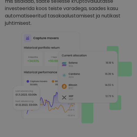
mis sisaldab, saate sellesse krüptovaluutasse
investeerida koos teiste varadega, saades kasu
automatiseeritud tasakaalustamisest ja nutikast
juhtimisest.