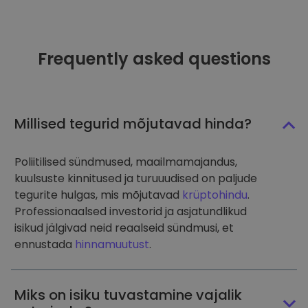
Frequently asked questions
Millised tegurid mõjutavad hinda?
Poliitilised sündmused, maailmamajandus,
kuulsuste kinnitused ja turuuudised on paljude
tegurite hulgas, mis mõjutavad
krüptohindu
.
Professionaalsed investorid ja asjatundlikud
isikud jälgivad neid reaalseid sündmusi, et
ennustada
hinnamuutust
.
Miks on isiku tuvastamine vajalik