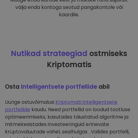
välja enda kontoga seotud pangakontole või
kaardile.
Nutikad strateegiad
ostmiseks
Kriptomatis
Osta
Intelligentsete portfellide
abil
Uurige ostuvõimalusi
Kriptomati intelligentsete
portfellide
kaudu. Need portfellid on loodud tootluse
optimeerimiseks, kasutades täiustatud algoritme ja
mitmekesistades investeeringuid erinevate
krüptovaluutade vahel, sealhulgas . Valides portfelli,