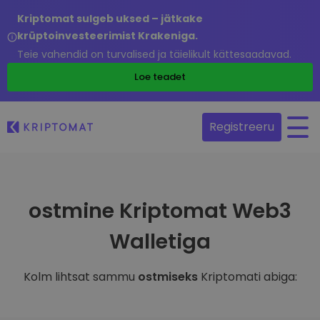
Kriptomat sulgeb uksed – jätkake
krüptoinvesteerimist Krakeniga.
Teie vahendid on turvalised ja täielikult kättesaadavad.
Loe teadet
Registreeru
ostmine Kriptomat Web3
Walletiga
Kolm lihtsat sammu
ostmiseks
Kriptomati abiga: