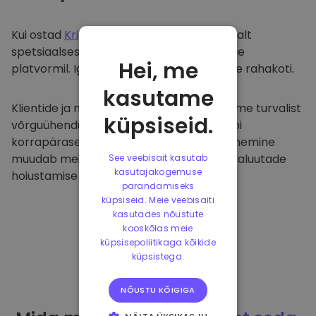
Kui ostad
Kriptomat
, kanname selle sujuvalt
spetsiaalsesse ja turvalisse rahakotti meie
Hei, me
platvormil. Iga kasutaja saab individuaalse rahakoti.
kasutame
Klientide ja nende raha kaitsmiseks pakume turvalist
küpsiseid.
võrguühenduseta hoiustamist ja viime läbi
korrapäraseid turvaauditeid. Selline lähenemine
muudab meie platvormi ja teiste krüptovaluutade
See veebisait kasutab
kasutajakogemuse
hoiustamise tõeliseks taevaks.
parandamiseks
küpsiseid. Meie veebisaiti
kasutades nõustute
kooskõlas meie
küpsisepoliitikaga kõikide
küpsistega.
NÕUSTU KÕIGIGA