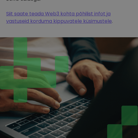
Siit saate teada Web3 kohta põhilist infot ja
vastuseid korduma kippuvatele küsimustele
.