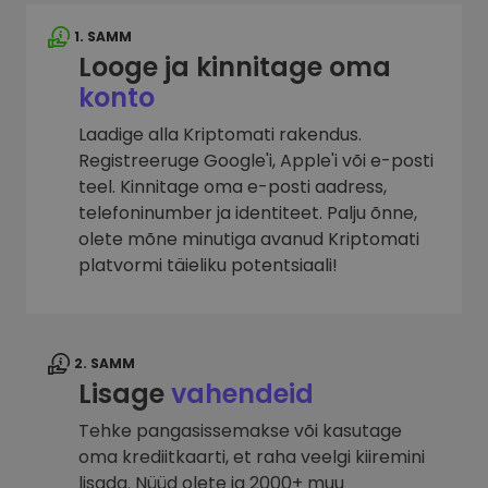
1. SAMM
Looge ja kinnitage oma
konto
Laadige alla Kriptomati rakendus.
Registreeruge Google'i, Apple'i või e-posti
teel. Kinnitage oma e-posti aadress,
telefoninumber ja identiteet. Palju õnne,
olete mõne minutiga avanud Kriptomati
platvormi täieliku potentsiaali!
2. SAMM
Lisage
vahendeid
Tehke pangasissemakse või kasutage
oma krediitkaarti, et raha veelgi kiiremini
lisada. Nüüd olete ja 2000+ muu