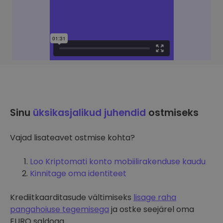
Sinu
üksikasjalikud juhendid
ostmiseks
Vajad lisateavet ostmise kohta?
Loo Kriptomati konto mobiilirakenduse kaudu
Kinnitage oma identiteet
Krediitkaarditasude vältimiseks
lisage raha
pangahoiuse tegemisega
ja ostke seejärel oma
EURO saldoga.