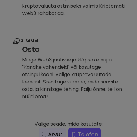
krüptovaluuta ostmiseks valmis Kriptomati
Web3 rahakotiga.
3. SAMM
Osta
Minge Web3 jaotisse ja klõpsake nupul
"Kandke vahendeid" või kasutage
otsinguikooni. Valige krüptovaluutade
loendist. Sisestage summa, mida soovite
osta, ja kinnitage tehing. Palju õnne, teil on
nüüd oma !
Valige seade, mida kasutate:
Arvuti
Telefon