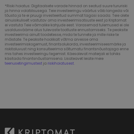
*Riski hoiatus: Digitaalsete varade hinnad on seotud suure tururiski
ja hinna volatiilsusega. Teie investeeringu väärtus võib langeda või
tõusta ja te ei pruugi investeeritud summat tagasi saada. Teie olete
ainuisikuliselt vastutav oma investeerimisotsuste eest ja Kriptomat
ei vastuta Teie võimalike kahjude eest. Varasemad tulemused ei ole
usaldusväärne alus tulevaste tootluste ennustamiseks. Te peaksite
investeerima ainult toodetesse, mida te tunnete ja mille riske te
mõistate. Te peaksite hoolikalt võtma arvesse oma
investeerimiskogemust, finantsolukorda, investeerimiseesmärke ja
riskitaluvust ning konsulteerima sõltumatu finantsnõustajaga enne
mis tahes investeeringu tegemist. Käesolevat materjali ei tohiks
käsitada finantsnõustamisena. Lisateavet leiate meie
teenusetingimustest
ja
riskihoiatusest
.