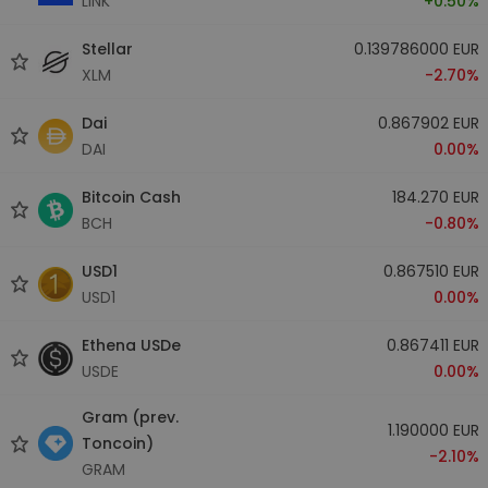
LINK
+0.50%
Stellar
0.139786000 EUR
XLM
-2.70%
Dai
0.867902 EUR
DAI
0.00%
Bitcoin Cash
184.270 EUR
BCH
-0.80%
USD1
0.867510 EUR
USD1
0.00%
Ethena USDe
0.867411 EUR
USDE
0.00%
Gram (prev.
1.190000 EUR
Toncoin)
-2.10%
GRAM