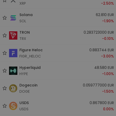
XRP
-2.50%
Solana
62.810 EUR
SOL
-1.90%
TRON
0.283723000 EUR
TRX
-0.10%
Figure Heloc
0.883744 EUR
FIGR_HELOC
-3.00%
Hyperliquid
48.580 EUR
HYPE
-1.00%
Dogecoin
0.059777000 EUR
DOGE
-1.50%
USDS
0.867800 EUR
USDS
0.00%