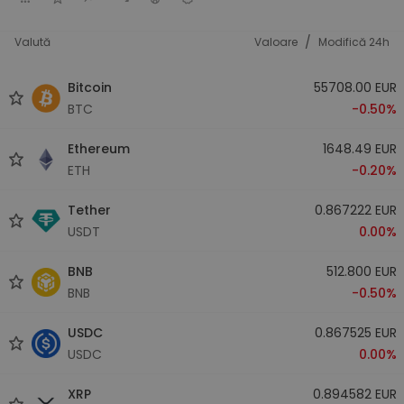
/
Valută
Valoare
Modifică 24h
Bitcoin
55708.00 EUR
BTC
-0.50%
Ethereum
1648.49 EUR
ETH
-0.20%
Tether
0.867222 EUR
USDT
0.00%
BNB
512.800 EUR
BNB
-0.50%
USDC
0.867525 EUR
USDC
0.00%
XRP
0.894582 EUR