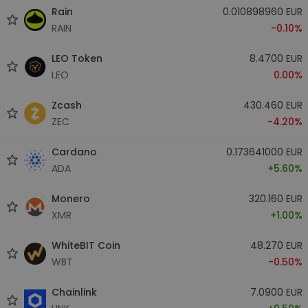
Rain
0.010898960 EUR
RAIN
-0.10%
LEO Token
8.4700 EUR
LEO
0.00%
Zcash
430.460 EUR
ZEC
-4.20%
Cardano
0.173641000 EUR
ADA
+5.60%
Monero
320.160 EUR
XMR
+1.00%
WhiteBIT Coin
48.270 EUR
WBT
-0.50%
Chainlink
7.0900 EUR