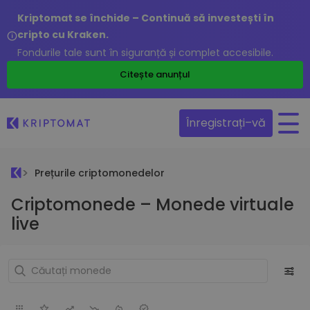
Kriptomat se închide – Continuă să investești în
cripto cu Kraken.
Fondurile tale sunt în siguranță și complet accesibile.
Citește anunțul
Înregistrați–vă
Prețurile criptomonedelor
Criptomonede – Monede virtuale
live