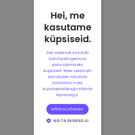
Hei, me
kasutame
küpsiseid.
See veebisait kasutab
kasutajakogemuse
parandamiseks
küpsiseid. Meie veebisaiti
kasutades nõustute
kooskõlas meie
küpsisepoliitikaga kõikide
küpsistega.
NÕUSTU KÕIGIGA
NÄITA ÜKSIKASJU
HÄDAVAJALIKUD