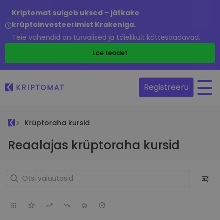
Kriptomat sulgeb uksed – jätkake
krüptoinvesteerimist Krakeniga.
Teie vahendid on turvalised ja täielikult kättesaadavad.
Loe teadet
Registreeru
Krüptoraha kursid
Reaalajas krüptoraha kursid