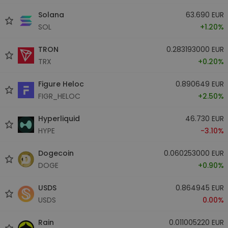
Solana
63.690 EUR
SOL
+1.20%
TRON
0.283193000 EUR
TRX
+0.20%
Figure Heloc
0.890649 EUR
FIGR_HELOC
+2.50%
Hyperliquid
46.730 EUR
HYPE
-3.10%
Dogecoin
0.060253000 EUR
DOGE
+0.90%
USDS
0.864945 EUR
USDS
0.00%
Rain
0.011005220 EUR