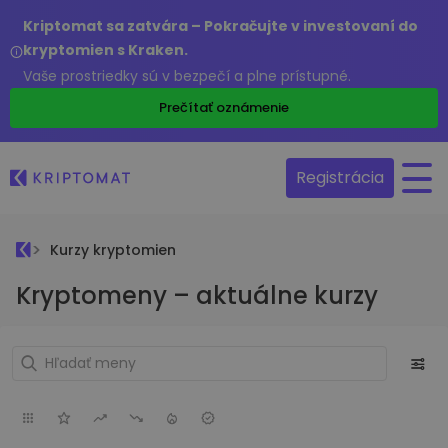
Kriptomat sa zatvára – Pokračujte v investovaní do
kryptomien s Kraken.
Vaše prostriedky sú v bezpečí a plne prístupné.
Prečítať oznámenie
Registrácia
Kurzy kryptomien
Kryptomeny – aktuálne kurzy