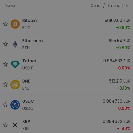
/
Mena
Cena
Zmena 24h
Bitcoin
56102.00 EUR
BTC
+0.80%
Ethereum
1655.54 EUR
ETH
+0.50%
Tether
0.864533 EUR
USDT
0.00%
BNB
512.210 EUR
BNB
+0.10%
USDC
0.864730 EUR
USDC
0.00%
XRP
0.884672 EUR
XRP
-1.40%