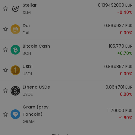
Stellar
0.139492000 EUR
XLM
-0.40%
Dai
0.864937 EUR
DAI
0.00%
Bitcoin Cash
185.770 EUR
BCH
+0.70%
USD1
0.864857 EUR
USD1
0.00%
Ethena USDe
0.864781 EUR
USDE
0.00%
Gram (prev.
1.170000 EUR
Toncoin)
-1.80%
GRAM