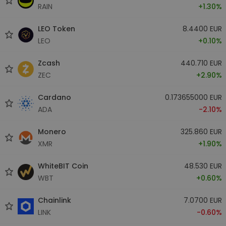
RAIN
+1.30%
LEO Token
8.4400 EUR
LEO
+0.10%
Zcash
440.710 EUR
ZEC
+2.90%
Cardano
0.173655000 EUR
ADA
-2.10%
Monero
325.860 EUR
XMR
+1.90%
WhiteBIT Coin
48.530 EUR
WBT
+0.60%
Chainlink
7.0700 EUR
LINK
-0.60%