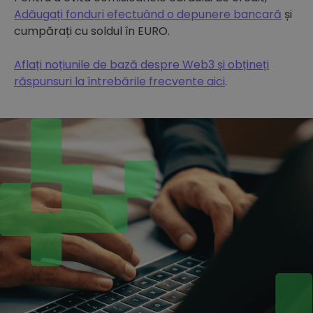
Adăugați fonduri efectuând o depunere bancară
și
cumpărați cu soldul în EURO.
Aflați noțiunile de bază despre Web3 și obțineți
răspunsuri la întrebările frecvente aici
.