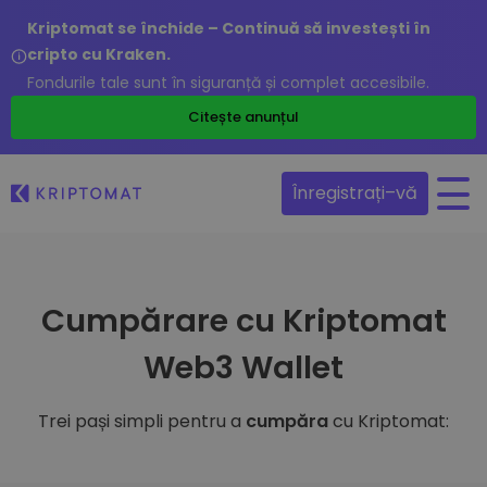
Kriptomat se închide – Continuă să investești în
cripto cu Kraken.
Fondurile tale sunt în siguranță și complet accesibile.
Citește anunțul
Înregistrați–vă
Cumpărare cu Kriptomat
Web3 Wallet
Trei pași simpli pentru a
cumpăra
cu Kriptomat: