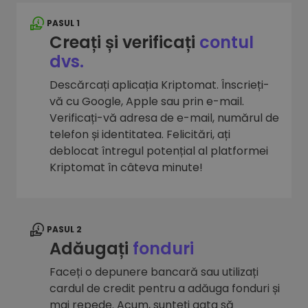
PASUL 1
Creați și verificați
contul
dvs.
Descărcați aplicația Kriptomat. Înscrieți-
vă cu Google, Apple sau prin e-mail.
Verificați-vă adresa de e-mail, numărul de
telefon și identitatea. Felicitări, ați
deblocat întregul potențial al platformei
Kriptomat în câteva minute!
PASUL 2
Adăugați
fonduri
Faceți o depunere bancară sau utilizați
cardul de credit pentru a adăuga fonduri și
mai repede. Acum, sunteți gata să