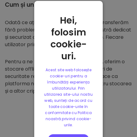
Cum și unde să
stocați
Hei,
Odată ce ați cumpărat pe
Kriptomat
, îl transferăm
folosim
fără probleme în portofelul dumneavoastră dedicat
și securizat din cadrul platformei noastre. Fiecare
cookie-
utilizator primește un portofel individual.
uri.
Pentru a ne proteja clienții și fondurile lor, oferim o
stocare offline sigură și efectuăm audituri de
Acest site web folosește
securitate regulate. Această abordare face ca
cookie-uri pentru a
îmbunătăți experiența
platforma noastră să fie un paradis pentru stocarea
utilizatorului. Prin
și a altor criptomonede.
utilizarea site-ului nostru
web, sunteți de acord cu
toate cookie-urile în
conformitate cu Politica
noastră privind cookie-
urile.