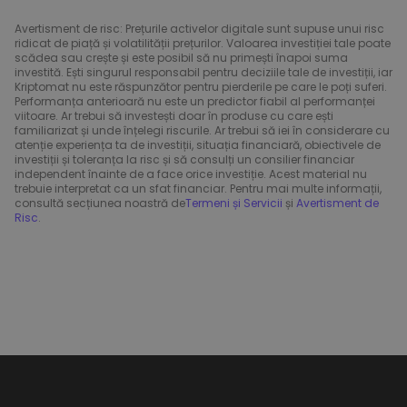
Avertisment de risc: Prețurile activelor digitale sunt supuse unui risc
ridicat de piață și volatilității prețurilor. Valoarea investiției tale poate
scădea sau crește și este posibil să nu primești înapoi suma
investită. Ești singurul responsabil pentru deciziile tale de investiții, iar
Kriptomat nu este răspunzător pentru pierderile pe care le poți suferi.
Performanța anterioară nu este un predictor fiabil al performanței
viitoare. Ar trebui să investești doar în produse cu care ești
familiarizat și unde înțelegi riscurile. Ar trebui să iei în considerare cu
atenție experiența ta de investiții, situația financiară, obiectivele de
investiții și toleranța la risc și să consulți un consilier financiar
independent înainte de a face orice investiție. Acest material nu
trebuie interpretat ca un sfat financiar. Pentru mai multe informații,
consultă secțiunea noastră de
Termeni și Servicii
și
Avertisment de
Risc
.