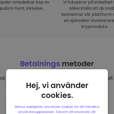
rbjuder omedelbar köp av
Vi fokuserar på enkelhet 
pulära mynt, inklusive .
säkerställa att du sna
bemästrar vår plattform o
en självsäker investerar
kryptovaluta.
Betalnings
metoder
 EUR på Kriptomat har du tillgång till olika helt 
Hej, vi använder
cookies.
Denna webbplats använder cookies för att förbättra
användarupplevelsen. Genom att använda vår