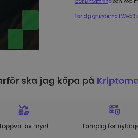
bankinsättning
och köp me
Lär dig grunderna i Web3 
rför ska jag köpa på
Kriptoma
Toppval av mynt
Lämplig för nybörj