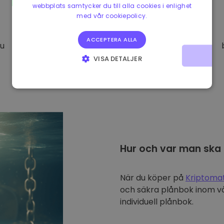
webbplats samtycker du till alla cookies i enlighet
med vår cookiepolicy.
ACCEPTERA ALLA
Du
VISA DETALJER
STRIKT NÖDVÄNDIGT
PRESTANDA
INRIKTNING
FUNKTIONER
Hur och var man ska
När du köper på
Kriptoma
och säkra plånbok inom vå
individuell plånbok.