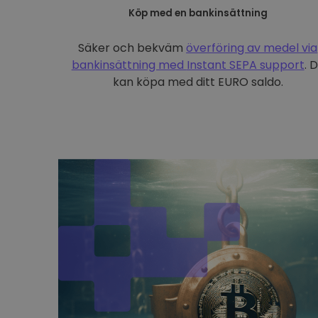
Köp med en bankinsättning
Säker och bekväm
överföring av medel via
bankinsättning med
Instant SEPA support
. 
kan köpa med ditt EURO saldo.