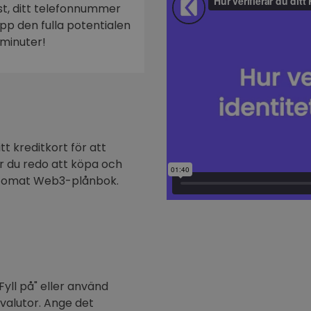
ost, ditt telefonnummer
n
 upp den fulla potentialen
minuter!
t kreditkort för att
är du redo att köpa och
ptomat Web3-plånbok.
Fyll på" eller använd
ovalutor. Ange det