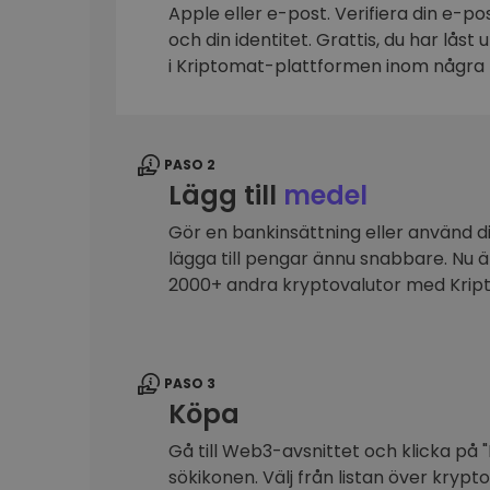
Apple eller e-post. Verifiera din e-p
Investeringsutforskare
och din identitet. Grattis, du har låst
Hitta din kryptostrategi
i Kriptomat-plattformen inom några 
PASO 2
Lägg till
medel
Gör en bankinsättning eller använd dit
lägga till pengar ännu snabbare. Nu 
2000+ andra kryptovalutor med Kri
PASO 3
Köpa
Gå till Web3-avsnittet och klicka på "
sökikonen. Välj från listan över krypt