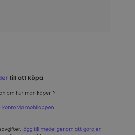
der
till att köpa
ion om hur man köper ?
-konto via mobilappen
t
savgifter,
lägg till medel genom att göra en