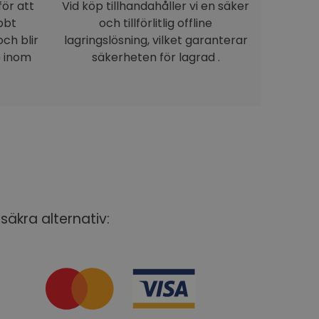
för att
Vid köp tillhandahåller vi en säker
bbt
och tillförlitlig offline
ch blir
lagringslösning, vilket garanterar
e inom
säkerheten för lagrad .
säkra alternativ: