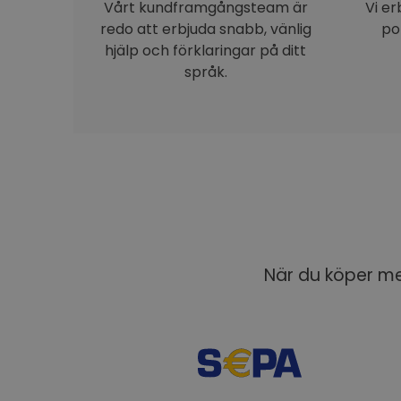
Vårt kundframgångsteam är
Vi e
redo att erbjuda snabb, vänlig
po
hjälp och förklaringar på ditt
språk.
När du köper med