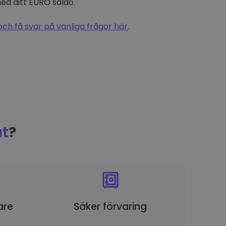
d ditt EURO saldo.
och få svar på vanliga frågor här
.
t
?
are
Säker förvaring